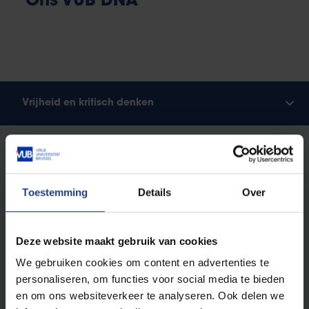
Ons VUB DNA
Vrijheid en kritisch denken
Vrijheid is voor de Vrije Universiteit Brussel
fundamenteel. En dan vooral,
vrijheid van denken:
het recht om als mens en wetenschap alles
Toestemming
Details
Over
kritisch in vraag te stellen
. Zonder vooroordelen of
vooraf bepaalde insteek.
Deze website maakt gebruik van cookies
Als vrije universiteit kennen we geen absolute
We gebruiken cookies om content en advertenties te
waarheden. We bestuderen de steeds veranderende
personaliseren, om functies voor social media te bieden
werkelijkheid volgens de principes van
‘vrij
en om ons websiteverkeer te analyseren. Ook delen we
onderzoek’
: vrij van religie, ideologie en