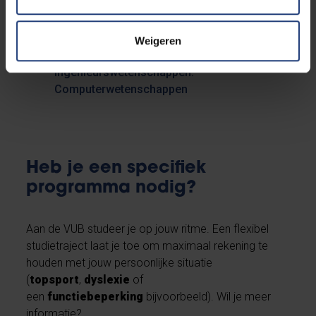
(éénjarige) Master of Science in de
Toegepaste Informatica
Voorbereidingsprogramma naar de
Weigeren
(tweejarige) Master of Science in de
Ingenieurswetenschappen:
Computerwetenschappen
Heb je een specifiek
programma nodig?
Aan de VUB studeer je op jouw ritme. Een flexibel
studietraject laat je toe om maximaal rekening te
houden met jouw persoonlijke situatie
(
topsport
,
dyslexie
of
een
functiebeperking
bijvoorbeeld). Wil je meer
informatie?