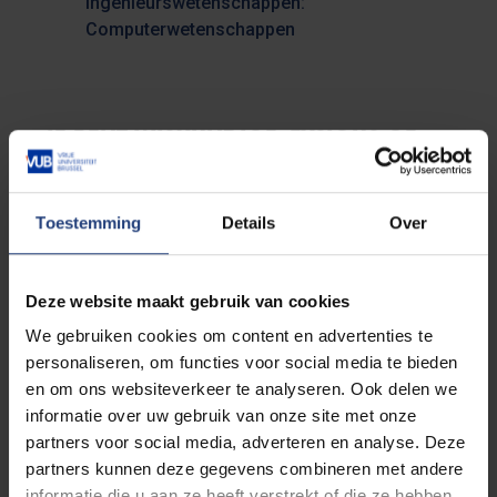
Ingenieurswetenschappen:
Computerwetenschappen
JE BENT WISKUNDIGE, FYSICUS OF
BURGERLIJK INGENIEUR?
Toestemming
Details
Over
Ben je momenteel een (academische) bachelor in
de
Wiskunde, Fysica,
Bio-ingenieur,
of
Burgelijk
Ingenieu
r? Dan kan je zowel de éénjarige als de
Deze website maakt gebruik van cookies
tweejarige master aanvatten na het volgen van het
bijhorende voorbereidingsprogramma.
We gebruiken cookies om content en advertenties te
personaliseren, om functies voor social media te bieden
en om ons websiteverkeer te analyseren. Ook delen we
Voorbereidingsprogramma naar de
informatie over uw gebruik van onze site met onze
(éénjarige) Master of Science in de
partners voor social media, adverteren en analyse. Deze
Toegepaste Informatica
partners kunnen deze gegevens combineren met andere
Voorbereidingsprogramma naar de
informatie die u aan ze heeft verstrekt of die ze hebben