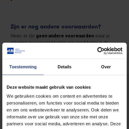
Zijn er nog andere voorwaarden?
Neen, er zijn
geen andere voorwaarden
waar je
rekening mee moet houden om aan Master in de
Computerwetenschappen te starten.
Toestemming
Details
Over
Deze website maakt gebruik van cookies
Schrijf je in!
We gebruiken cookies om content en advertenties te
personaliseren, om functies voor social media te bieden
Wil je je inschrijven aan de
en om ons websiteverkeer te analyseren. Ook delen we
VUB?
We helpen je graag zo
informatie over uw gebruik van onze site met onze
vlot mogelijk door de
partners voor social media, adverteren en analyse. Deze