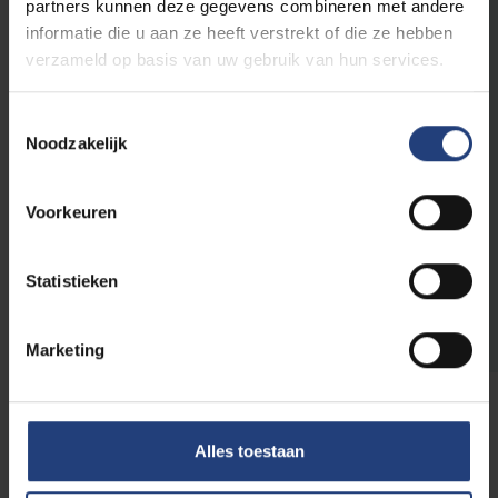
verschillende stappen van het
partners kunnen deze gegevens combineren met andere
inschrijvingsproces.
informatie die u aan ze heeft verstrekt of die ze hebben
verzameld op basis van uw gebruik van hun services.
Start je inschrijving
Toestemmingsselectie
Noodzakelijk
Vragen over de
Voorkeuren
inschrijvingsprocedure?
Ontdek handige tips, een stap-voor-stap
gids om je in te schrijven en vind een
Statistieken
antwoord op de meestgestelde vragen.
Marketing
Alles toestaan
Praktische info voor je
inschrijving