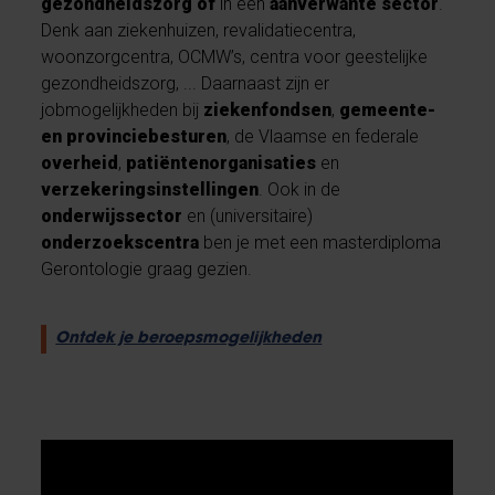
gezondheidszorg of
in een
aanverwante sector
.
Denk aan ziekenhuizen, revalidatiecentra,
woonzorgcentra, OCMW’s, centra voor geestelijke
gezondheidszorg, ... Daarnaast zijn er
jobmogelijkheden bij
ziekenfondsen
,
gemeente-
en provinciebesturen
, de Vlaamse en federale
overheid
,
patiëntenorganisaties
en
verzekeringsinstellingen
. Ook in de
onderwijssector
en (universitaire)
onderzoekscentra
ben je met een masterdiploma
Gerontologie graag gezien.
Ontdek je beroepsmogelijkheden