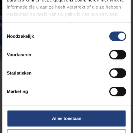
informatie die u aan ze heeft verstrekt of die ze hebben
verzameld op basis van uw gebruik van hun services.
Toestemmingsselectie
Noodzakelijk
Voorkeuren
Statistieken
Deze opleiding beter leren
kennen?
Marketing
Benieuwd of deze opleiding echt bij je past?
Neem
deel aan een van onze (online)
studiekeuzeactiviteiten
. Ontdek de campus
Alles toestaan
tijdens een rondleiding, stel je vragen aan onze
proffen tijdens een online infosessie, lees