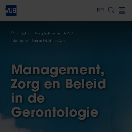
Overslaan
en
naar
de
inhoud
Kruimelpad
Alle opleidingen aan de VUB
gaan
Management, Zorg en Beleid in de Gerontologie
Management,
Zorg en Beleid
in de
Gerontologie