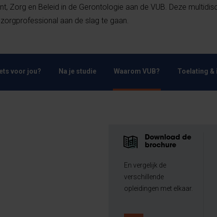
Zorg en Beleid in de Gerontologie aan de VUB. Deze multidisci
 zorgprofessional aan de slag te gaan.
Iets voor jou?
Na je studie
Waarom VUB?
Toelating & 
Download de
brochure
En vergelijk de
verschillende
opleidingen met elkaar.