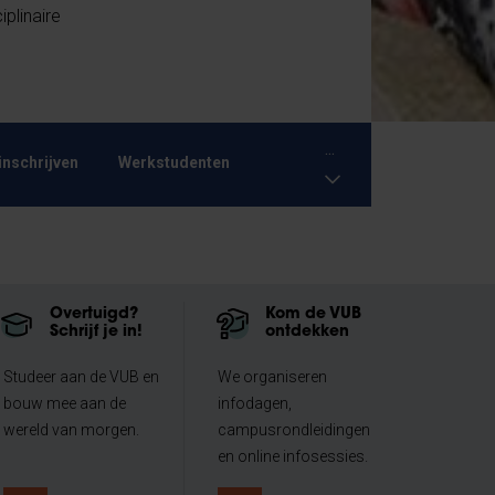
plinaire
...
inschrijven
Werkstudenten
Overtuigd?
Kom de VUB
Schrijf je in!
ontdekken
Studeer aan de VUB en
We organiseren
bouw mee aan de
infodagen,
wereld van morgen.
campusrondleidingen
en online infosessies.