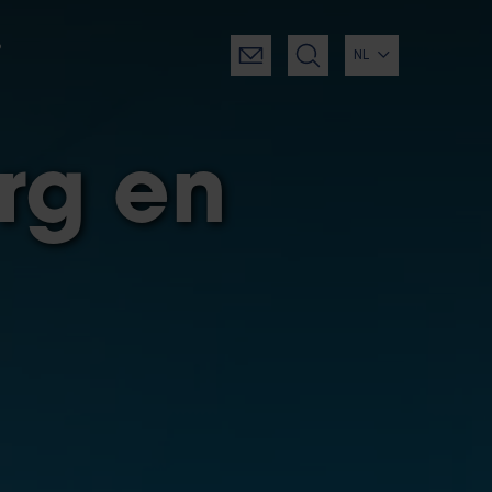
?
NL
rg en