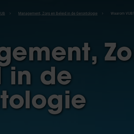
VUB
Management, Zorg en Beleid in de Gerontologie
Waarom VUB
ement, Zo
 in de
tologie