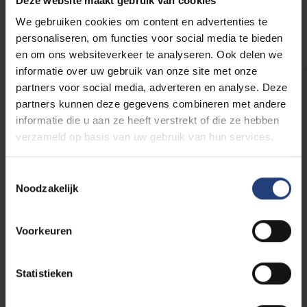
Deze website maakt gebruik van cookies
starten.
We gebruiken cookies om content en advertenties te
personaliseren, om functies voor social media te bieden
en om ons websiteverkeer te analyseren. Ook delen we
informatie over uw gebruik van onze site met onze
partners voor social media, adverteren en analyse. Deze
partners kunnen deze gegevens combineren met andere
Schrijf je in!
informatie die u aan ze heeft verstrekt of die ze hebben
verzameld op basis van uw gebruik van hun services.
Wil je je inschrijven aan de
VUB?
We helpen je graag zo
Toestemmingsselectie
vlot mogelijk door de
Noodzakelijk
verschillende stappen van het
inschrijvingsproces.
Voorkeuren
Start je inschrijving
Statistieken