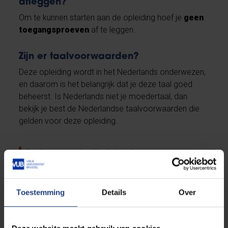
afleggen?
Om te kunnen starten aan de opleiding hoef je
geen
toegangsproeven
af te leggen.
Zijn er taalvoorwaarden?
Deze opleiding wordt in het Nederlands onderwezen,
en daarom is het belangrijk dat je deze taal goed
beheerst. Is Nederlands niet je moedertaal, dan
bekijk je best de Nederlandse taalvoorwaarden die
gelden voor deze opleiding.
Taalvoorwaarden Nederlands
Zijn er nog andere voorwaarden?
Toestemming
Details
Over
Neen, er zijn
geen andere voorwaarden
waar je
rekening mee moet houden om aan de opleiding
Management, Zorg en Beleid in de Gerontologie te