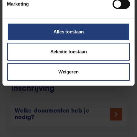
Marketing
Vragen over de
inschrijvingsprocedure?
Ontdek handige tips, een stap-voor-stap
gids om je in te schrijven en vind een
Alles toestaan
antwoord op de meestgestelde vragen.
Selectie toestaan
Weigeren
Praktische info voor je
inschrijving
Welke documenten heb je
nodig?