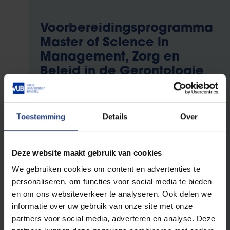
Voorbereidingsprogramma
Master of Science in
Management, Zorg en
Beleid in de Gerontologie
Toestemming
Details
Over
Gerontologie
9
Inleiding tot de biologische, psychologische en sociale
Deze website maakt gebruik van cookies
gerontologie
3
We gebruiken cookies om content en advertenties te
Capita selecta uit de gerontologie
personaliseren, om functies voor social media te bieden
6
Geriatrie en klinische gerontologie
en om ons websiteverkeer te analyseren. Ook delen we
informatie over uw gebruik van onze site met onze
partners voor social media, adverteren en analyse. Deze
Management en beleid