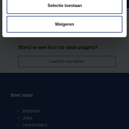
Totaal aantal studiepunten
60
Selectie toestaan
Weigeren
Stond er een fout op deze pagina?
Laat het ons weten
Snel naar
Webmail
Jobs
Lesroosters