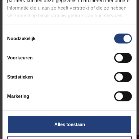
partners kunnen deze gegevens combineren met andere
6
Organisatie van de gezondheidszorg: nationaal en
informatie die u aan ze heeft verstrekt of die ze hebben
internationaal
verzameld op basis van uw gebruik van hun services.
6
Elementen van boekhouden
6
Gezondheidseconomie
Toestemmingsselectie
3
Inleiding tot het beleid en voorzieningen voor ouderen
Noodzakelijk
Voorkeuren
Wetenschappelijk onderzoek
3
Onderzoeksmethodologie in de gerontologie
Statistieken
6
Statistiek toegepast op de gezondheidszorg
6
Masterproef gerontologie: systematische literatuurstudie
en voorbereiding onderzoeksprotocol
Marketing
3
Kwantitatieve dataverwerking en -analyse
3
Kwalitatief onderzoek voor
gezondheidswetenschappen
Alles toestaan