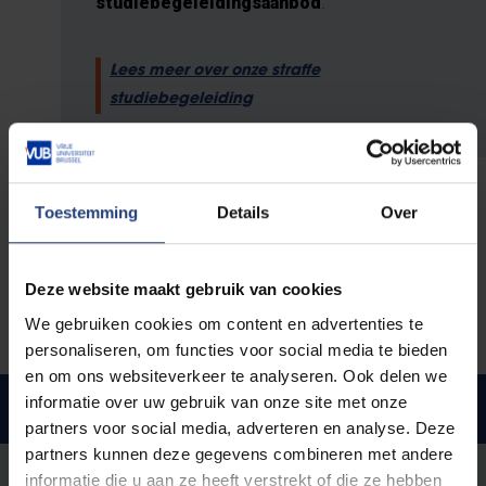
studiebegeleidingsaanbod
.
Lees meer over onze straffe
studiebegeleiding
Toestemming
Details
Over
Ons VUB DNA
Deze website maakt gebruik van cookies
We gebruiken cookies om content en advertenties te
personaliseren, om functies voor social media te bieden
en om ons websiteverkeer te analyseren. Ook delen we
informatie over uw gebruik van onze site met onze
Vrijheid en kritisch denken
partners voor social media, adverteren en analyse. Deze
partners kunnen deze gegevens combineren met andere
informatie die u aan ze heeft verstrekt of die ze hebben
Vrijheid is voor de Vrije Universiteit Brussel