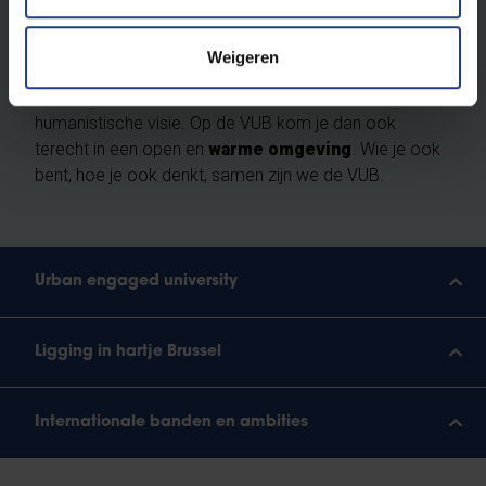
alle studenten
. We ondersteunen elke student om
zich te ontplooien tot autonome, verantwoordelijke en
Weigeren
kritisch denkende (wereld)burgers. Gelijkwaardigheid,
openheid en verdraagzaamheid zijn de kern van onze
humanistische visie. Op de VUB kom je dan ook
terecht in een open en
warme omgeving
. Wie je ook
bent, hoe je ook denkt, samen zijn we de VUB.
Urban engaged university
Ligging in hartje Brussel
Internationale banden en ambities