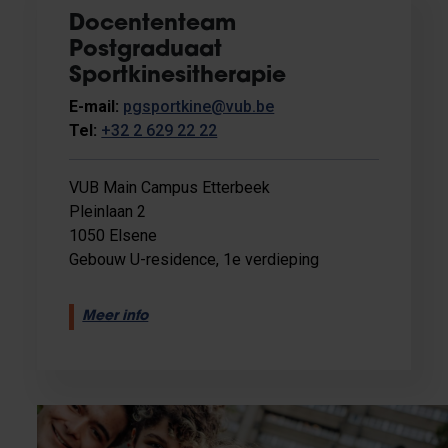
Docententeam
Postgraduaat
Sportkinesitherapie
E-mail:
pgsportkine@vub.be
Tel:
+32 2 629 22 22
VUB Main Campus Etterbeek
Pleinlaan 2
1050 Elsene
Gebouw U-residence, 1e verdieping
Meer info