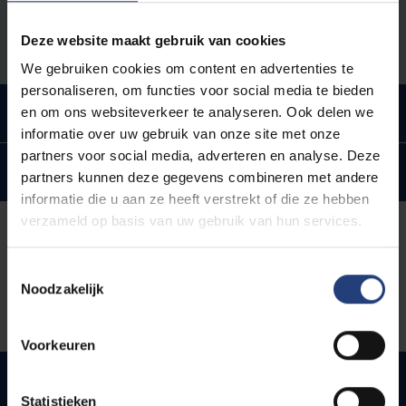
Meer informatie over de procedures vindt u op onze
pagina
Inschrijving.
Deze website maakt gebruik van cookies
We gebruiken cookies om content en advertenties te
personaliseren, om functies voor social media te bieden
en om ons websiteverkeer te analyseren. Ook delen we
Wanneer vraag ik een gezamenlijk doctoraat aan?
informatie over uw gebruik van onze site met onze
partners voor social media, adverteren en analyse. Deze
Waar start ik?
partners kunnen deze gegevens combineren met andere
informatie die u aan ze heeft verstrekt of die ze hebben
verzameld op basis van uw gebruik van hun services.
Resultaten
Toestemmingsselectie
Noodzakelijk
Voorkeuren
Voortgang en beoordeling van het
doctoraatsproefschrift
Statistieken