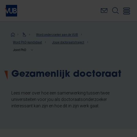
Overslaan
en
naar
de
inhoud
Kruimelpad
Word onderzoeker aan de VUB
gaan
Word PhD-kandidaat
Jouw doctoraatstraject
Joint PhD
Gezamenlijk doctoraat
Lees meer over hoe een samenwerking tussen twee
universiteiten voor jou als doctoraatsonderzoeker
interessant kan zijn en hoe dit in zijn werk gaat.