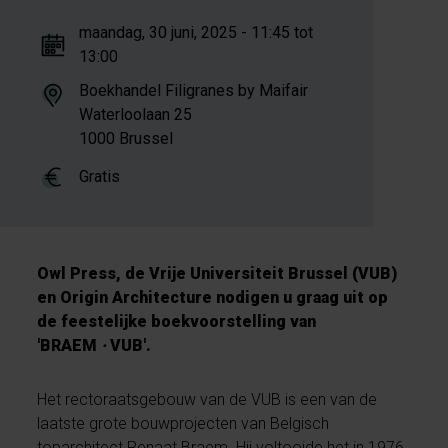
maandag, 30 juni, 2025 - 11:45 tot
13:00
Boekhandel Filigranes by Maifair
Waterloolaan 25
1000 Brussel
Gratis
Owl Press, de Vrije Universiteit Brussel (VUB)
en Origin Architecture nodigen u graag uit op
de feestelijke boekvoorstelling van
'BRAEM
·
VUB'.
Het rectoraatsgebouw van de VUB is een van de
laatste grote bouwprojecten van Belgisch
toparchitect Renaat Braem. Hij voltooide het in 1976.