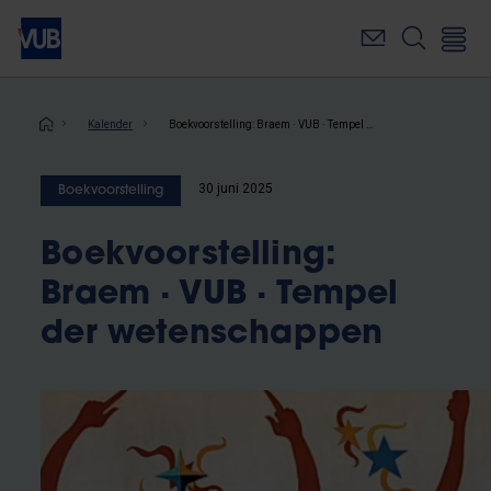
Overslaan
en
naar
de
inhoud
Kruimelpad
Kalender
Boekvoorstelling: Braem · VUB · Tempel der wetenschappen
gaan
30 juni 2025
Boekvoorstelling
Boekvoorstelling:
Braem · VUB · Tempel
der wetenschappen