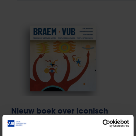
Nieuw boek over iconisch
Braemgebouw