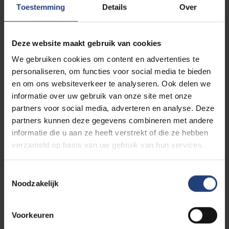
Het Braemgebouw van de VUB, een
Toestemming
Details
Over
modernistische meesterwerk van toparchitect
Renaat Braem, is niet alleen een architecturale
blikvanger, maar ook een symbool van kennis,
Deze website maakt gebruik van cookies
openheid en verbeelding. Diezelfde geest
We gebruiken cookies om content en advertenties te
leeft voort in het nieuwe boek
Braem-VUB:
personaliseren, om functies voor social media te bieden
Tempel der Wetenschappen
, dat de
en om ons websiteverkeer te analyseren. Ook delen we
geschiedenis, architectuur en diepere
informatie over uw gebruik van onze site met onze
symboliek van het gebouw opnieuw tot leven
partners voor social media, adverteren en analyse. Deze
wekt.
partners kunnen deze gegevens combineren met andere
informatie die u aan ze heeft verstrekt of die ze hebben
De lezer wordt meegenomen op een reis doorheen
verzameld op basis van uw gebruik van hun services.
de ontstaansgeschiedenis van de VUB, de
beproevingen die architect Renaat Braem moest
Toestemmingsselectie
doorstaan om zijn ontwerpen goedgekeurd te
Noodzakelijk
krijgen, de verhalen over de symboliek, de
kwetsbaarheid van de modernistische architectuur,
de zoektocht naar discrete oplossingen om de
Voorkeuren
oorspronkelijke intenties van Braem 50 jaar later toch