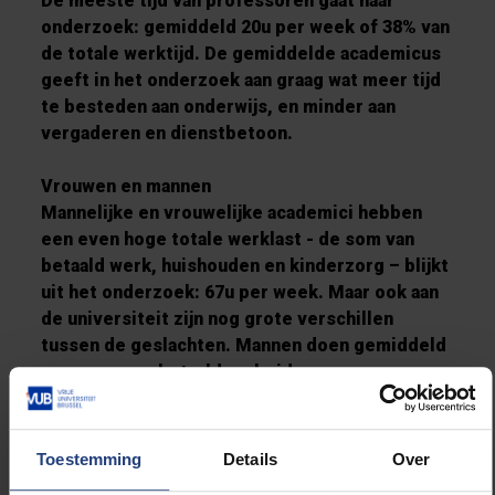
De meeste tijd van professoren gaat naar
onderzoek: gemiddeld 20u per week of 38% van
de totale werktijd. De gemiddelde academicus
geeft in het onderzoek aan graag wat meer tijd
te besteden aan onderwijs, en minder aan
vergaderen en dienstbetoon.
Vrouwen en mannen
Mannelijke en vrouwelijke academici hebben
een even hoge totale werklast - de som van
betaald werk, huishouden en kinderzorg – blijkt
uit het onderzoek: 67u per week. Maar ook aan
de universiteit zijn nog grote verschillen
tussen de geslachten. Mannen doen gemiddeld
zes uur meer betaalde arbeid en vrouwen zes
uur meer onbetaalde arbeid, zoals zorgtaken en
huishoudelijk werk.
Toestemming
Details
Over
Conflict tussen werk en privé