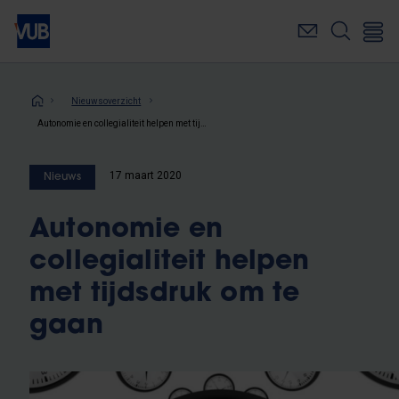
Overslaan
en
naar
de
inhoud
Kruimelpad
Nieuwsoverzicht
gaan
Autonomie en collegialiteit helpen met tijdsdruk om te gaan
17 maart 2020
Nieuws
Autonomie en
collegialiteit helpen
met tijdsdruk om te
gaan