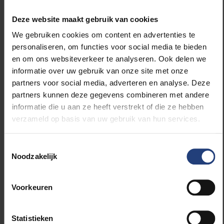
Niet de vele werkuren beïnvloeden de
tevredenheid over de job, stellen de
Deze website maakt gebruik van cookies
onderzoekers vast. Maar wel
We gebruiken cookies om content en advertenties te
omgevingsfactoren als tijdsdruk,
personaliseren, om functies voor social media te bieden
onduidelijkheid van de taak, autonomie en
en om ons websiteverkeer te analyseren. Ook delen we
sociale steun van collega’s. Het conflict tussen
informatie over uw gebruik van onze site met onze
werk en privé verlaagt de jobtevredenheid
partners voor social media, adverteren en analyse. Deze
zowel bij mannen als vrouwen. Vrouwen blijken
partners kunnen deze gegevens combineren met andere
daardoor ook sneller te willen vertrekken.
informatie die u aan ze heeft verstrekt of die ze hebben
verzameld op basis van uw gebruik van hun services.
Belangrijk: goede collega’s en autonomie
De wetenschappers die het onderzoek
Toestemmingsselectie
verrichten, stelden vast dat de professoren
Noodzakelijk
een aantal instrumenten hadden om met de
tijdsdruk om te gaan. Ze stellen dat de
universiteit daarvoor de autonomie van die
Voorkeuren
academici moet vrijwaren en dat ze beschermd
moeten worden tegen toenemende
Statistieken
bureaucratie.