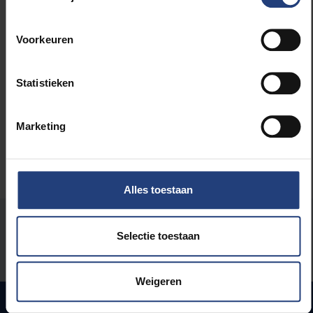
Lees meer over:
Voorkeuren
Wetenschap en onderzoek
Statistieken
Maatschappij en engagement
Marketing
Alles toestaan
Stond er een fout op deze pagina?
Selectie toestaan
Laat het ons weten
Weigeren