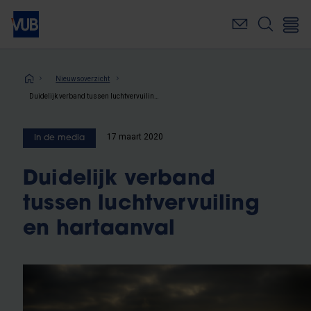
Overslaan
en
naar
de
inhoud
Kruimelpad
Nieuwsoverzicht
gaan
Duidelijk verband tussen luchtvervuiling en hartaanval
17 maart 2020
In de media
Duidelijk verband
tussen luchtvervuiling
en hartaanval