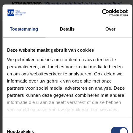
VTM NIEUWS:
"Slechte lucht leidt tot hartaanvallen"
De Standaard:
"Duidelijke link tussen
luchtverontreiniging en hartaanvallen"
Het Laatste Nieuws:
"Duidelijke link tussen
Toestemming
Details
Over
luchtverontreiniging en hartaanvallen"
Het Nieuwsblad:
"Duidelijke link tussen
luchtverontreiging en hartaanvallen"
Deze website maakt gebruik van cookies
GVA:
"Duidelijke link tussen luchtverontreiniging en
We gebruiken cookies om content en advertenties te
hartaanvallen"
personaliseren, om functies voor social media te bieden
Knack:
"Duidelijke link tussen slechte lucht en
en om ons websiteverkeer te analyseren. Ook delen we
hartaanvallen"
informatie over uw gebruik van onze site met onze
HBVL:
"Duidelijke link tussen luchtverontreiging en
partners voor social media, adverteren en analyse. Deze
hartaanvallen"
partners kunnen deze gegevens combineren met andere
Plusmagazine:
"Duidelijke link tussen
informatie die u aan ze heeft verstrekt of die ze hebben
luchtverontreiniging en hartaanvallen"
verzameld op basis van uw gebruik van hun services.
Toestemmingsselectie
Noodzakelijk