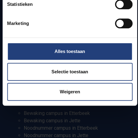
Campusfaciliteiten
Statistieken
Info voor
Marketing
Pers
Studenten
Personeel
Alles toestaan
PhD-studenten
Leerkrachten en secundaire scholen
Selectie toestaan
Werkstudenten
Internationale studenten
Weigeren
Bewaking en noodnummers
Bewaking campus in Etterbeek
Bewaking campus in Jette
Noodnummer campus in Etterbeek
Noodnummer campus in Jette