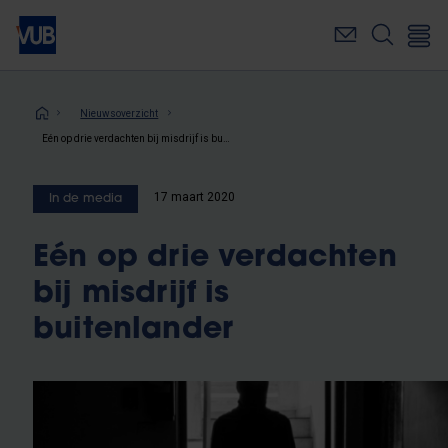
Overslaan
en
naar
de
inhoud
Kruimelpad
Nieuwsoverzicht
gaan
Eén op drie verdachten bij misdrijf is buitenlander
17 maart 2020
In de media
Eén op drie verdachten
bij misdrijf is
buitenlander