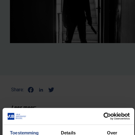
Share:
Lees meer:
HLN:
"Afkomst of slechte vrienden?"
Toestemming
Details
Over