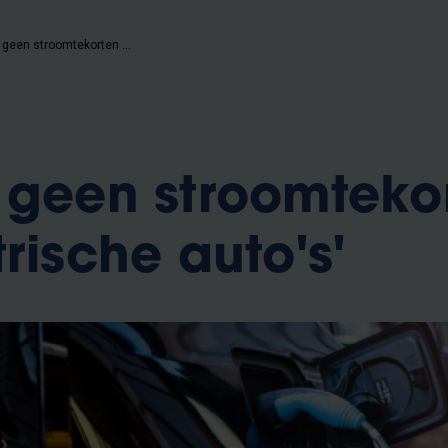
'Er komen geen stroomtekorten door elektrische auto's'
 geen stroomteko
rische auto's'