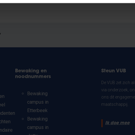
?
Bewaking en
Steun VUB
noodnummers
De VUB zet zich a
via onderzoek, on
Bewaking
en
ons dit engagemen
campus in
eel
maatschappij.
Etterbeek
udenten
Bewaking
chten
Ik doe mee
campus in
ndaire