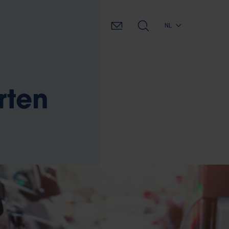
NL
rten