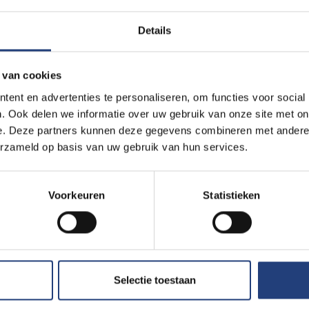
Details
 van cookies
ent en advertenties te personaliseren, om functies voor social
ohamed El Baghdadi in
Knack
.
. Ook delen we informatie over uw gebruik van onze site met on
e. Deze partners kunnen deze gegevens combineren met andere i
erzameld op basis van uw gebruik van hun services.
rische auto heeft drie tot vier keer
Voorkeuren
Statistieken
mpact op het milieu dan een auto die
ne of diesel rijdt.
Selectie toestaan