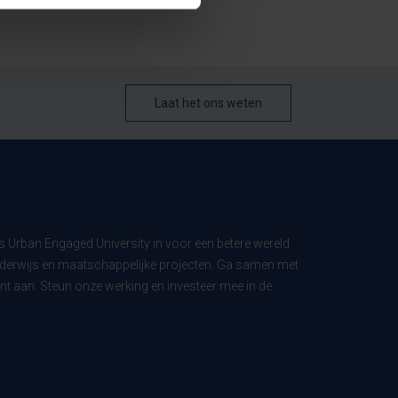
Laat het ons weten
ls Urban Engaged University in voor een betere wereld
derwijs en maatschappelijke projecten. Ga samen met
t aan. Steun onze werking en investeer mee in de