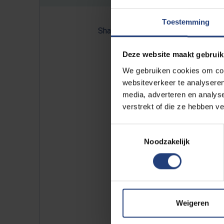
Toestemming
Share:
Deze website maakt gebruik
We gebruiken cookies om cont
Lees alle antwoorden van M
websiteverkeer te analyseren
media, adverteren en analys
verstrekt of die ze hebben v
Toestemmingsselectie
Een elekt
Noodzakelijk
minder i
met benzi
Weigeren