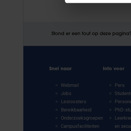
Stond er een fout op deze pagina
Snel naar
Info voor
Webmail
Pers
Jobs
Student
Lesroosters
Person
Bereikbaarheid
PhD-st
Onderzoeksgroepen
Leerkra
Campusfaciliteiten
en secu