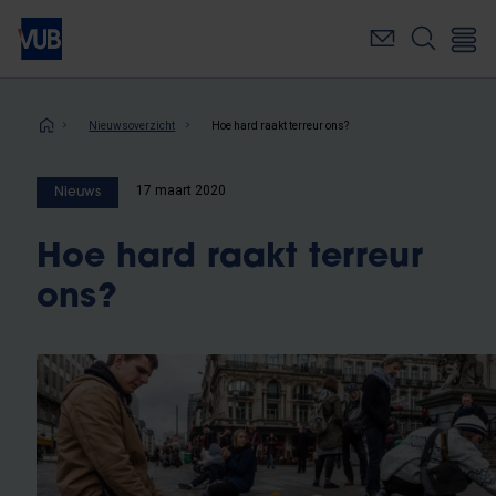
Overslaan
en
naar
de
inhoud
Kruimelpad
Nieuwsoverzicht
Hoe hard raakt terreur ons?
gaan
17 maart 2020
Nieuws
Hoe hard raakt terreur
ons?