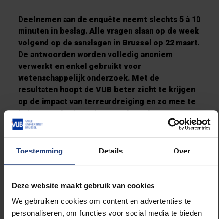
Deelnemen aan de enquête neemt slechts 5 à 10
minuten in beslag. Alle vragen slaan op de week
volgend op de aanslagen in Brussel op 22 maart.
De antwoorden worden volledig anoniem
verwerkt en enkel gebruikt voor
wetenschappelijk onderzoek. Met de
resultaten hoopt de VUB beter zicht te krijgen
op de impact van terreurdreiging en zo mee te
helpen aan toekomstige maatregelen om er
beter mee om te gaan en de negatieve
gevolgen voor de gezondheid te beperken.
Toestemming
Details
Over
U kunt hier deelnemen aan de enquête
.
Deze website maakt gebruik van cookies
We gebruiken cookies om content en advertenties te
personaliseren, om functies voor social media te bieden
Lees meer over: