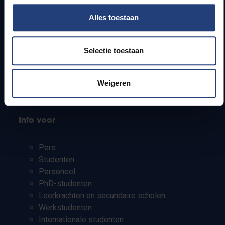
Snel naar
Alles toestaan
Webmail
Jobs
Selectie toestaan
Lesroosters
Bereikbaarheid
Onderzoeksgroepen
Weigeren
Campusfaciliteiten
Info voor
Pers
Studenten
Personeel
PhD-studenten
Leerkrachten en secundaire scholen
Werkstudenten
Internationale studenten