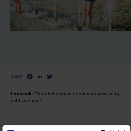
Share:
Lees ook:
"Voor het eerst is de klimaatopwarming
echt voelbaar"