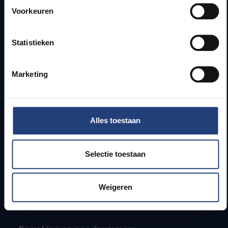
Voorkeuren
Webmail
Jobs
Lesroosters
Statistieken
Bereikbaarheid
Onderzoeksgroepen
Marketing
Campusfaciliteiten
Info voor
Alles toestaan
Pers
Studenten
Personeel
Selectie toestaan
PhD-studenten
Leerkrachten en secundaire scholen
Weigeren
Werkstudenten
Internationale studenten