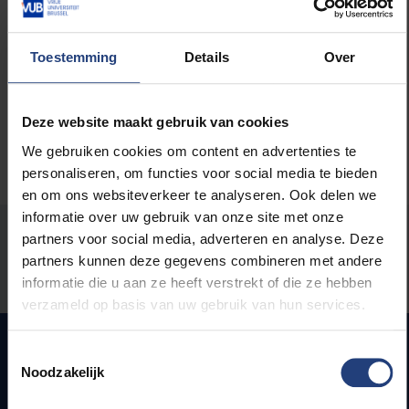
Lees meer over:
Toestemming
Details
Over
Maatschappij en engagement
Deze website maakt gebruik van cookies
We gebruiken cookies om content en advertenties te
personaliseren, om functies voor social media te bieden
en om ons websiteverkeer te analyseren. Ook delen we
informatie over uw gebruik van onze site met onze
Stond er een fout op deze pagina?
partners voor social media, adverteren en analyse. Deze
partners kunnen deze gegevens combineren met andere
Laat het ons weten
informatie die u aan ze heeft verstrekt of die ze hebben
verzameld op basis van uw gebruik van hun services.
Toestemmingsselectie
Noodzakelijk
Snel naar