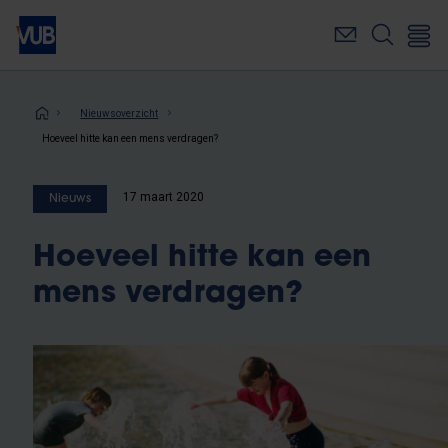
Overslaan
en
naar
de
inhoud
Kruimelpad
Nieuwsoverzicht
gaan
Hoeveel hitte kan een mens verdragen?
17 maart 2020
Nieuws
Hoeveel hitte kan een
mens verdragen?