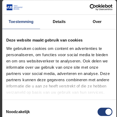
tijd. Afhankelijk van de periode kan dat soms wel
meer dan 15 uur per week zijn. In rustigere periodes
is lukt het natuurlijk met heel wat minder, maar ben ik
Toestemming
Details
Over
er toch (bijna) elke weekdag mee bezig.
Waarom doe je aan vrijwilligerswerk?
Deze website maakt gebruik van cookies
In eerste instantie omdat ik van nature uit een vrij
We gebruiken cookies om content en advertenties te
geëngageerde persoon ben. Maar ik organiseer ook
personaliseren, om functies voor social media te bieden
graag dingen en ben graag met meer dan enkel mijn
en om ons websiteverkeer te analyseren. Ook delen we
studies bezig. Het verbreedt trouwens ook je blik op
informatie over uw gebruik van onze site met onze
de wereld en je leert er jezelf ook beter door kennen.
partners voor social media, adverteren en analyse. Deze
En natuurlijk is het gewoon ook leuk om te doen.
partners kunnen deze gegevens combineren met andere
informatie die u aan ze heeft verstrekt of die ze hebben
Wat haal je persoonlijk uit vrijwilligerswerk?
verzameld op basis van uw gebruik van hun services.
Ik heb door mijn vrijwilligerswerk in beide organisaties
al enorm veel bijgeleerd. Niet enkel organisatorische
en praktische zaken, maar ook veel over
Toestemmingsselectie
communicatie met mensen binnen en buiten de
Noodzakelijk