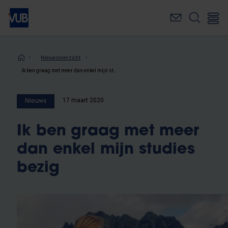
Overslaan
en
naar
de
inhoud
Kruimelpad
Nieuwsoverzicht
gaan
Ik ben graag met meer dan enkel mijn studies bezig
17 maart 2020
Nieuws
Ik ben graag met meer
dan enkel mijn studies
bezig