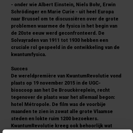
- onder wie Albert Einstein, Niels Bohr, Erwin
Schrödinger en Marie Curie - uit heel Europa
naar Brussel om te discussiëren over de grote
problemen waarmee de fysica in het begin van
de 20ste eeuw werd geconfronteerd. De
Solvayraden van 1911 tot 1930 hebben een
cruciale rol gespeeld in de ontwikkeling van de
kwantumfysica.
Succes
De wereldpremière van KwantumRevolutie vond
plaats op 19 november 2015 in de UGC-
bioscoop aan het De Brouckèreplein, recht
tegenover de plaats waar het allemaal begon:
hotel Métropole. De film was de voorbije
maanden te zien in zowat alle grote Vlaamse
steden en lokte ruim 1200 bezoekers.
KwantumRevolutie kreeg ook behoorlijk wat
media-aandacht. Om een zo groot mogelijk