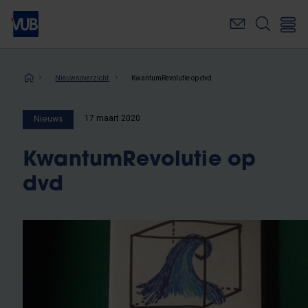
Overslaan
en
naar
de
inhoud
Kruimelpad
Nieuwsoverzicht
KwantumRevolutie op dvd
gaan
17 maart 2020
Nieuws
KwantumRevolutie op
dvd