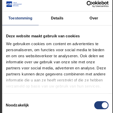
publiek te bereiken, is de film nu ook op dvd
uitgrebracht.
Toestemming
Details
Over
Hoe dvd bestellen?
De dvd kan
hier
worden besteld tegen 17,95
Deze website maakt gebruik van cookies
euro. Je krijgt dan binnen de week de film
We gebruiken cookies om content en advertenties te
opgestuurd (in België).
personaliseren, om functies voor social media te bieden
en om ons websiteverkeer te analyseren. Ook delen we
informatie over uw gebruik van onze site met onze
partners voor social media, adverteren en analyse. Deze
partners kunnen deze gegevens combineren met andere
informatie die u aan ze heeft verstrekt of die ze hebben
verzameld op basis van uw gebruik van hun services.
Lees meer over:
Toestemmingsselectie
weKONEKT
Noodzakelijk