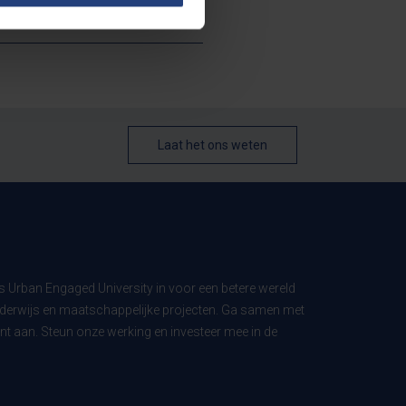
Laat het ons weten
ls Urban Engaged University in voor een betere wereld
derwijs en maatschappelijke projecten. Ga samen met
t aan. Steun onze werking en investeer mee in de