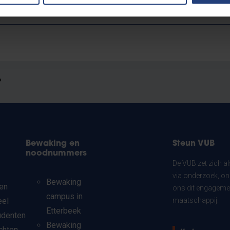
?
Bewaking en
Steun VUB
noodnummers
De VUB zet zich a
via onderzoek, on
Bewaking
en
ons dit engagemen
campus in
eel
maatschappij.
Etterbeek
udenten
Bewaking
chten