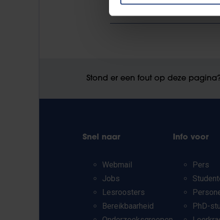
Stond er een fout op deze pagina
Snel naar
Info voor
Webmail
Pers
Jobs
Student
Lesroosters
Person
Bereikbaarheid
PhD-st
Onderzoeksgroepen
Leerkra