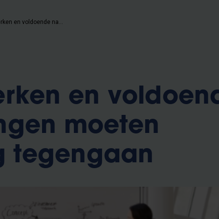
Langer werken en voldoende nakomelingen moeten vergrijzing tegengaan
erken en voldoen
ngen moeten
ng tegengaan