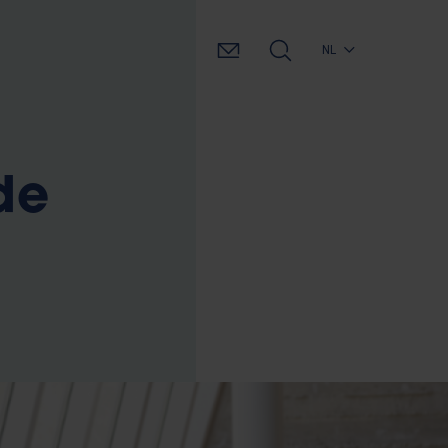
NL
de