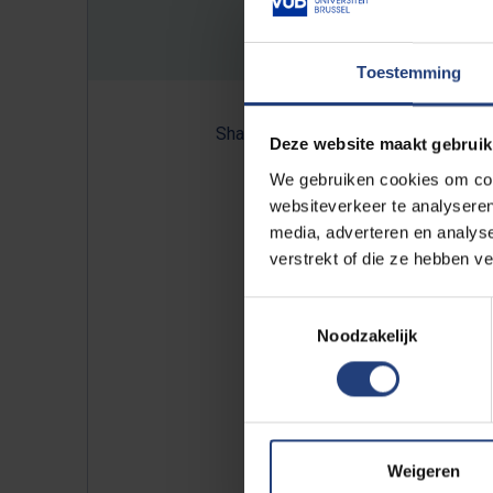
Toestemming
Share:
Deze website maakt gebruik
We gebruiken cookies om cont
websiteverkeer te analyseren
media, adverteren en analys
Lees ook op VUB Today:
verstrekt of die ze hebben v
Eén op de vijf Vlamingen 
Toestemmingsselectie
Noodzakelijk
Weigeren