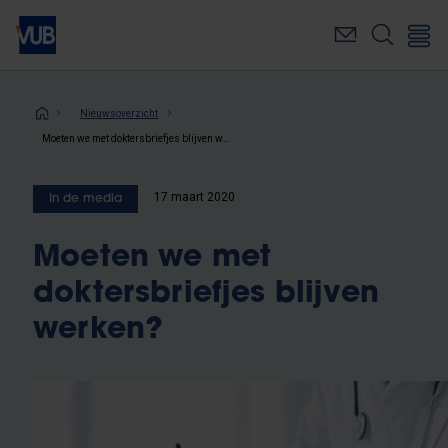
Overslaan
en
naar
de
inhoud
Kruimelpad
Nieuwsoverzicht
gaan
Moeten we met doktersbriefjes blijven werken?
17 maart 2020
In de media
Moeten we met
doktersbriefjes blijven
werken?