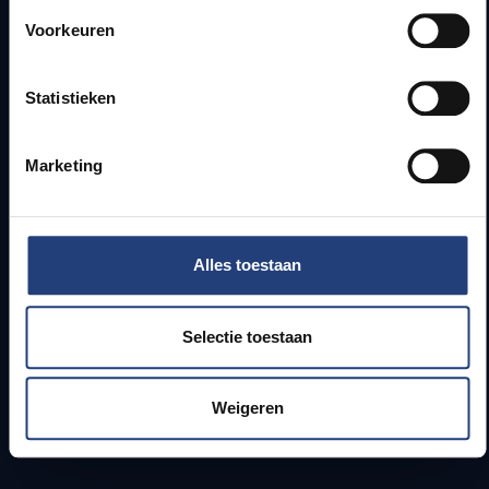
Voorkeuren
Webmail
Jobs
Lesroosters
Statistieken
Bereikbaarheid
Onderzoeksgroepen
Marketing
Campusfaciliteiten
Info voor
Alles toestaan
Pers
Studenten
Selectie toestaan
Personeel
PhD-studenten
Leerkrachten en secundaire scholen
Weigeren
Werkstudenten
Internationale studenten