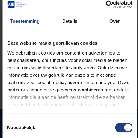
Lees meer over:
Toestemming
Details
Over
Maatschappij en engagement
Deze website maakt gebruik van cookies
We gebruiken cookies om content en advertenties te
personaliseren, om functies voor social media te bieden
en om ons websiteverkeer te analyseren. Ook delen we
informatie over uw gebruik van onze site met onze
partners voor social media, adverteren en analyse. Deze
Stond er een fout op deze pagina?
partners kunnen deze gegevens combineren met andere
informatie die u aan ze heeft verstrekt of die ze hebben
Laat het ons weten
verzameld op basis van uw gebruik van hun services.
Toestemmingsselectie
Noodzakelijk
Snel naar