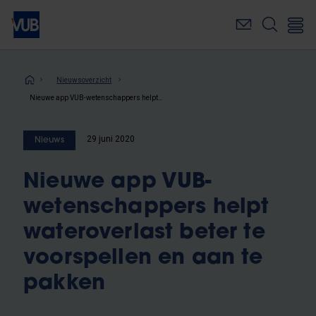
Overslaan
en
naar
de
inhoud
Kruimelpad
Nieuwsoverzicht
gaan
Nieuwe app VUB-wetenschappers helpt wateroverlast beter te voorspellen en aan te pakken
29 juni 2020
Nieuws
Nieuwe app VUB-
wetenschappers helpt
wateroverlast beter te
voorspellen en aan te
pakken