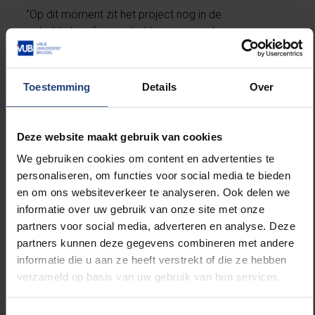
“Op dit moment zit het project nog in de
ontwikkelingsfase en hebben we nood aan een zo
groot mogelijk aantal gebruikers om de app in de
praktijk uit te proberen en feedback te geven. Alleen
zo kunnen we de tekortkomingen opsporen en de
Toestemming
Details
Over
toepassing verbeteren, zodat die uiteindelijk kan
bijdragen aan betere aanpak en preventie van
wateroverlast. De hevige buien van de voorbije
Deze website maakt gebruik van cookies
weken hebben nog maar eens aangetoond dat
We gebruiken cookies om content en advertenties te
steden en gemeenten dringend werk moeten maken
personaliseren, om functies voor social media te bieden
van hun waterbeheer”, verklaart Prof. Boud Verbeiren.
en om ons websiteverkeer te analyseren. Ook delen we
informatie over uw gebruik van onze site met onze
Voor deze fase zijn de onderzoekers dus nog op
partners voor social media, adverteren en analyse. Deze
zoek naar zoveel mogelijk Brusselaars die de app
partners kunnen deze gegevens combineren met andere
gedurende ten minste een aantal weken willen
informatie die u aan ze heeft verstrekt of die ze hebben
gebruiken, testen en vervolgens evalueren aan de
verzameld op basis van uw gebruik van hun services.
hand van volgende korte
online vragenlijst
(tot 10
juli 2020).