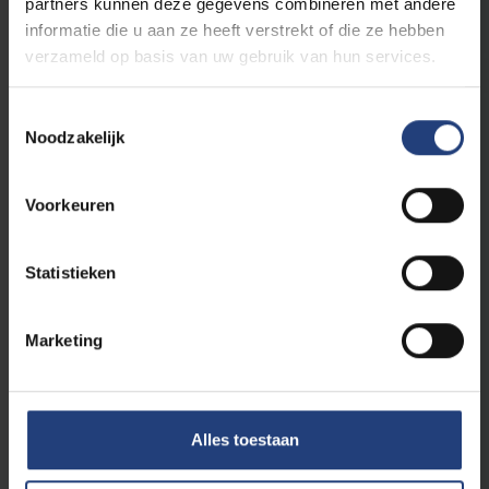
partners kunnen deze gegevens combineren met andere
Lees meer
informatie die u aan ze heeft verstrekt of die ze hebben
verzameld op basis van uw gebruik van hun services.
Toestemmingsselectie
Noodzakelijk
Voorkeuren
Statistieken
20 april 2020
Eerste VUB FabLab beademingstoestellen
Marketing
geproduceerd door Audi Brussels,
project i.s.m. Flanders Make
Tijdens Covid-19 pandemie
Alles toestaan
Lees meer