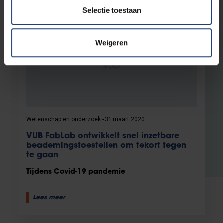
Selectie toestaan
Weigeren
Wetenschap en onderzoek
31 maart 2020
VUB FabLab ontwikkelt snel inzetbare
beademingstoestellen om tekort tegen
te gaan
Tijdens Covid-19 pandemie
Lees meer