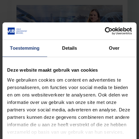
Toestemming
Details
Over
Alumni
18 juni 2024
Deze website maakt gebruik van cookies
*Video* In gesprek met Clinical
We gebruiken cookies om content en advertenties te
Operations Manager Khadija Rhioui
personaliseren, om functies voor social media te bieden
Over de hoop die kankeronderzoek biedt
en om ons websiteverkeer te analyseren. Ook delen we
informatie over uw gebruik van onze site met onze
Lees meer
partners voor social media, adverteren en analyse. Deze
partners kunnen deze gegevens combineren met andere
informatie die u aan ze heeft verstrekt of die ze hebben
verzameld op basis van uw gebruik van hun services.