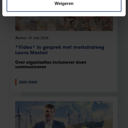
Weigeren
Alumni
31 mei 2024
*Video* In gesprek met merkstrateeg
Laora Mastari
Over organisaties inclusiever doen
communiceren
Lees meer