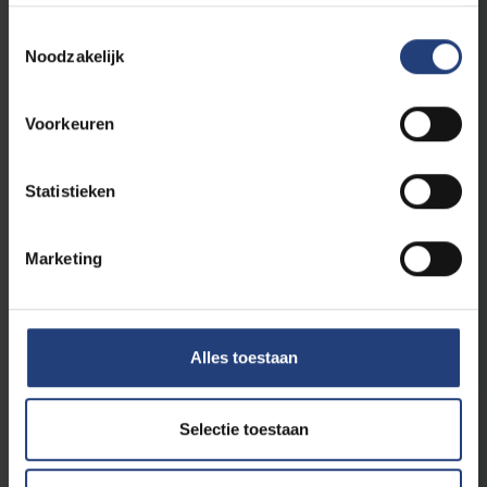
Toestemmingsselectie
Noodzakelijk
Voorkeuren
Alumni
18 juni 2024
Statistieken
*Video* In gesprek met CERN-curator
Patricia Verheyden
Marketing
Over het belang van wetenschappelijke
geletterdheid
Lees meer
Alles toestaan
Selectie toestaan