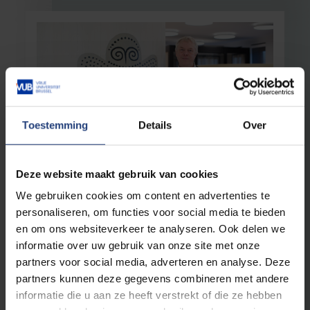
Toestemming
Details
Over
Universiteit
23 september 2025
Deze website maakt gebruik van cookies
Voorwaardelijk optimisme in donkere
tijden
We gebruiken cookies om content en advertenties te
personaliseren, om functies voor social media te bieden
Rentrée-interview met rector Jan Danckaert
en om ons websiteverkeer te analyseren. Ook delen we
over waarden, wetenschap en de rol van de
universiteit in turbulente tijden
informatie over uw gebruik van onze site met onze
partners voor social media, adverteren en analyse. Deze
Lees meer
partners kunnen deze gegevens combineren met andere
informatie die u aan ze heeft verstrekt of die ze hebben