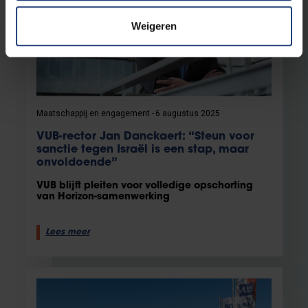
Weigeren
Maatschappij en engagement
6 augustus 2025
VUB-rector Jan Danckaert: “Steun voor
sanctie tegen Israël is een stap, maar
onvoldoende”
VUB blijft pleiten voor volledige opschorting
van Horizon-samenwerking
Lees meer