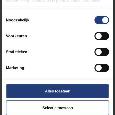
verzameld op basis van uw gebruik van hun services.
Toestemmingsselectie
Noodzakelijk
Voorkeuren
Statistieken
Kritisch denken
12 augustus 2025
“Universiteiten blijven zich achter Europa
Marketing
verschuilen in Gaza-zaak”
VUB-rector Jan Danckaert reageert
Lees meer
Alles toestaan
Selectie toestaan