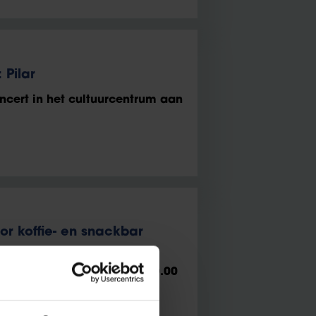
 Pilar
ncert in het cultuurcentrum aan
or koffie- en snackbar
 aanmelden tot 8 juni om 20.00