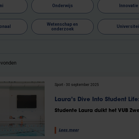
ni
Onderwijs
Innovatie
Wetenschap en
ionaal
Universitei
onderzoek
gevonden
Sport
30 september 2025
Laura’s Dive Into Student Li
Studente Laura duikt het VUB Z
Lees meer