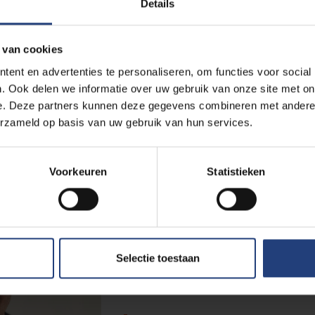
Details
Lees meer
 van cookies
Kunst en cultuur
19 november 2024
ent en advertenties te personaliseren, om functies voor social
. Ook delen we informatie over uw gebruik van onze site met on
Boekvoorstelling 'Vrijzinnige 
e. Deze partners kunnen deze gegevens combineren met andere i
Het sculpturenpark op de VUB-c
erzameld op basis van uw gebruik van hun services.
Lees meer
Voorkeuren
Statistieken
Universiteit
8 oktober 2024
Wout Vanhelden nieuwe voorz
Selectie toestaan
"Voor ons is het belangrijk om 
te horen"