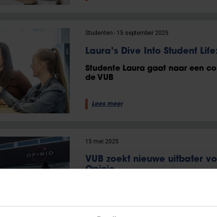
Studenten
15 september 2025
Laura’s Dive Into Student Life:
Studente Laura gaat naar een co
de VUB
Lees meer
15 mei 2025
VUB zoekt nieuwe uitbater vo
Opinio
Kandidaat-uitbaters kunnen zich
uur