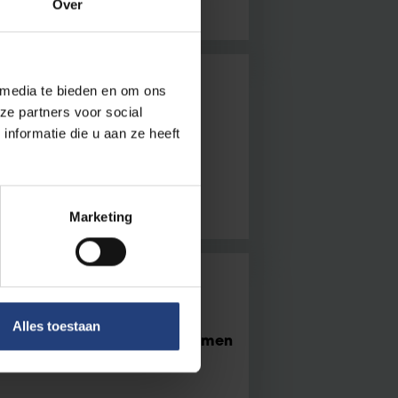
Over
 media te bieden en om ons
ze partners voor social
beelden'
nformatie die u aan ze heeft
ampus
Marketing
itter studentenraad
Alles toestaan
met een open geest àlle stemmen