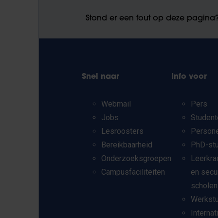
Stond er een fout op deze pagina
Snel naar
Info voor
Webmail
Pers
Jobs
Student
Lesroosters
Person
Bereikbaarheid
PhD-st
Onderzoeksgroepen
Leerkra
Campusfaciliteiten
en secu
scholen
Werkst
Internat