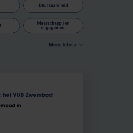
Duurzaamheid
Maatschappij en
t
engagement
Meer filters
fe: het VUB Zwembad
wembad in