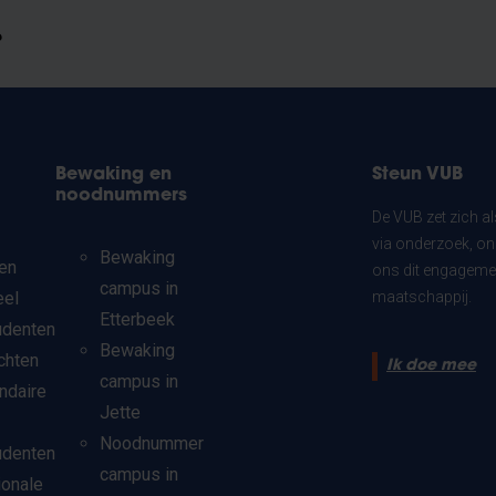
?
Bewaking en
Steun VUB
noodnummers
De VUB zet zich a
via onderzoek, on
Bewaking
en
ons dit engagemen
campus in
eel
maatschappij.
Etterbeek
udenten
Bewaking
chten
Ik doe mee
campus in
ndaire
Jette
Noodnummer
udenten
campus in
ionale