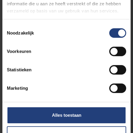
informatie die u aan ze heeft verstrekt of die ze hebben
verzameld op basis van uw gebruik van hun services.
Toestemmingsselectie
Noodzakelijk
Voorkeuren
Innovatie
14 juli 2025
Statistieken
VUB Prof.Jan Steyaert ontvangt ERC Proof
of Concept Grant
Marketing
De modellen moeten het aanpakken van een
hele reeks auto-immuunziekten mogelijk
maken
Lees meer
Alles toestaan