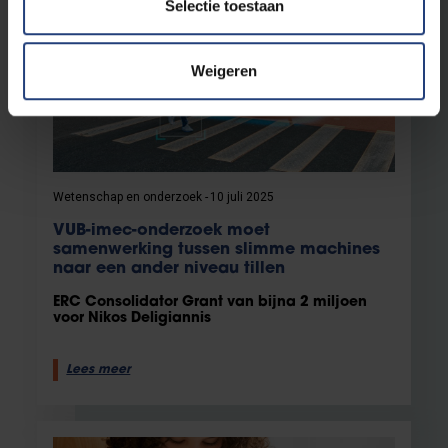
Selectie toestaan
Weigeren
Wetenschap en onderzoek
10 juli 2025
VUB-imec-onderzoek moet
samenwerking tussen slimme machines
naar een ander niveau tillen
ERC Consolidator Grant van bijna 2 miljoen
voor Nikos Deligiannis
Lees meer