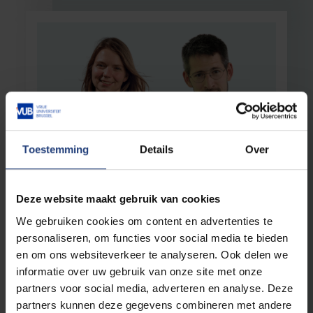
Toestemming
Details
Over
Wetenschap en onderzoek
23 juli 2025
Twee VUB-onderzoekers ontvangen
prestigieus FWO-mandaat
Deze website maakt gebruik van cookies
Dr. Sylvia Faict en prof. dr. Willem Staels
We gebruiken cookies om content en advertenties te
versterken hun onderzoek dankzij
personaliseren, om functies voor social media te bieden
fundamenteel klinisch mandaat
en om ons websiteverkeer te analyseren. Ook delen we
informatie over uw gebruik van onze site met onze
Lees meer
partners voor social media, adverteren en analyse. Deze
partners kunnen deze gegevens combineren met andere