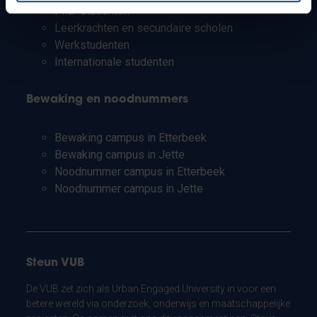
PhD-studenten
Leerkrachten en secundaire scholen
Werkstudenten
Internationale studenten
Bewaking en noodnummers
Bewaking campus in Etterbeek
Bewaking campus in Jette
Noodnummer campus in Etterbeek
Noodnummer campus in Jette
Steun VUB
De VUB zet zich als Urban Engaged University in voor een
betere wereld via onderzoek, onderwijs en maatschappelijke