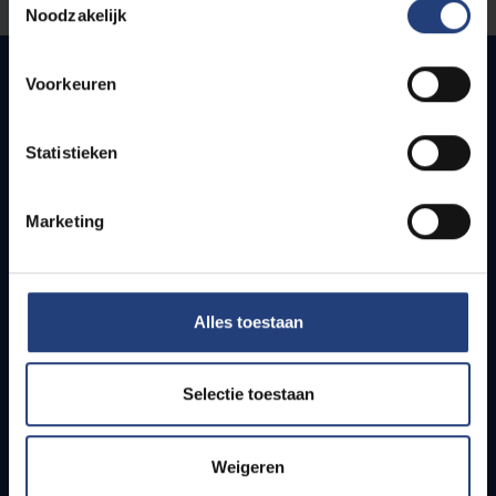
Noodzakelijk
Voorkeuren
Snel naar
Statistieken
Webmail
Jobs
Marketing
Lesroosters
Bereikbaarheid
Onderzoeksgroepen
Campusfaciliteiten
Alles toestaan
Info voor
Selectie toestaan
Pers
Studenten
Weigeren
Personeel