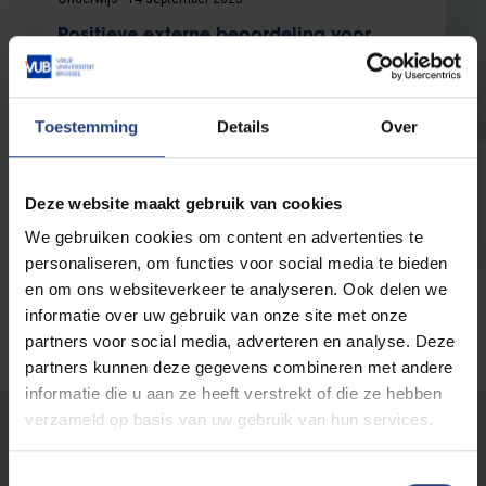
Positieve externe beoordeling voor
educatieve masters aan alle Vlaamse
universiteiten
Educatieve Masters leveren bijdrage aan
Toestemming
Details
Over
bevordering van onderwijskwaliteit
Lees meer
Deze website maakt gebruik van cookies
We gebruiken cookies om content en advertenties te
personaliseren, om functies voor social media te bieden
en om ons websiteverkeer te analyseren. Ook delen we
informatie over uw gebruik van onze site met onze
partners voor social media, adverteren en analyse. Deze
partners kunnen deze gegevens combineren met andere
informatie die u aan ze heeft verstrekt of die ze hebben
verzameld op basis van uw gebruik van hun services.
Stond er een fout op deze pagina?
Laat het ons weten
Toestemmingsselectie