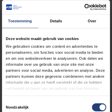
Onderzoek toont voordelen van directe
toegankelijkheid van kinesitherapie aan
" De vrees dat patiënten zonder doorverwijzing
Toestemming
Details
Over
te vaak en te onnodig gebruik zouden maken
van kinesitherapie, blijkt ongegrond"
Deze website maakt gebruik van cookies
Lees meer
We gebruiken cookies om content en advertenties te
personaliseren, om functies voor social media te bieden
en om ons websiteverkeer te analyseren. Ook delen we
informatie over uw gebruik van onze site met onze
partners voor social media, adverteren en analyse. Deze
partners kunnen deze gegevens combineren met andere
informatie die u aan ze heeft verstrekt of die ze hebben
verzameld op basis van uw gebruik van hun services.
Toestemmingsselectie
Sport
21 april 2022
Noodzakelijk