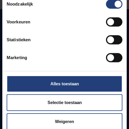
Noodzakelijk
Voorkeuren
Snel naar
Statistieken
Webmail
Jobs
Marketing
Lesroosters
Bereikbaarheid
Onderzoeksgroepen
Campusfaciliteiten
Alles toestaan
Info voor
Selectie toestaan
Pers
Studenten
Weigeren
Personeel