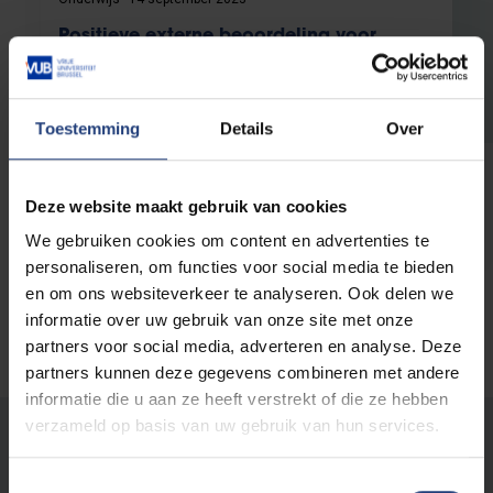
Positieve externe beoordeling voor
educatieve masters aan alle Vlaamse
universiteiten
Educatieve Masters leveren bijdrage aan
Toestemming
Details
Over
bevordering van onderwijskwaliteit
Lees meer
Deze website maakt gebruik van cookies
We gebruiken cookies om content en advertenties te
personaliseren, om functies voor social media te bieden
en om ons websiteverkeer te analyseren. Ook delen we
informatie over uw gebruik van onze site met onze
partners voor social media, adverteren en analyse. Deze
partners kunnen deze gegevens combineren met andere
informatie die u aan ze heeft verstrekt of die ze hebben
verzameld op basis van uw gebruik van hun services.
Stond er een fout op deze pagina?
Laat het ons weten
Toestemmingsselectie