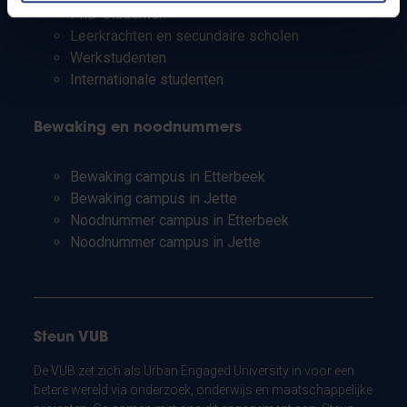
PhD-studenten
Leerkrachten en secundaire scholen
Werkstudenten
Internationale studenten
Bewaking en noodnummers
Bewaking campus in Etterbeek
Bewaking campus in Jette
Noodnummer campus in Etterbeek
Noodnummer campus in Jette
Steun VUB
De VUB zet zich als Urban Engaged University in voor een
betere wereld via onderzoek, onderwijs en maatschappelijke