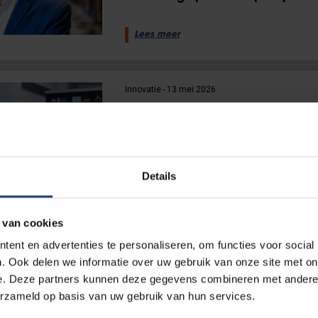
Lees meer
Innovatie
13 mei 2026
Koningspaar bezoekt VUB Ph
Pajottegem
Koninklijk bezoek zet VUB-onderz
Einsteintelescoop en wetenschaps
Details
Lees meer
 van cookies
ent en advertenties te personaliseren, om functies voor social
. Ook delen we informatie over uw gebruik van onze site met on
Carrière
18 maart 2025
e. Deze partners kunnen deze gegevens combineren met andere i
Alumnus Arno Bouwens werkt 
erzameld op basis van uw gebruik van hun services.
biotech startup Perseus Biom