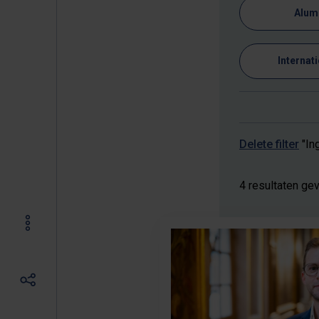
Alum
Internat
Delete filter
"In
4 resultaten ge