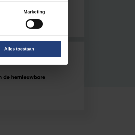
dat je meestal goede
Marketing
Alles toestaan
nieur windenergie Tom
n de hernieuwbare