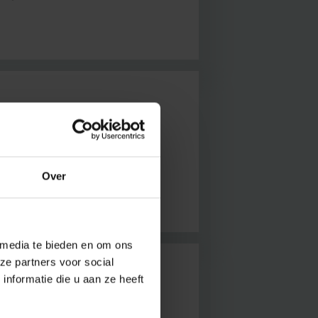
otonics Campus in
oek naar fotonica, de
educatie in de kijker
Over
 media te bieden en om ons
ze partners voor social
nformatie die u aan ze heeft
als R&D-directeur bij
ics