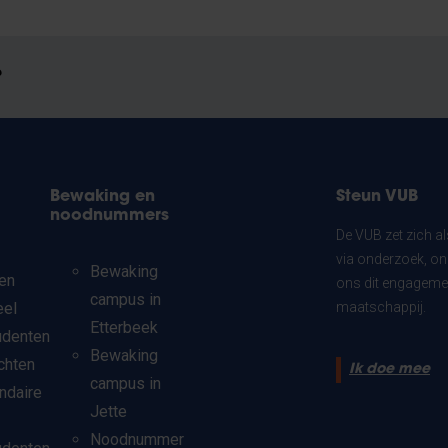
?
Bewaking en
Steun VUB
noodnummers
De VUB zet zich a
via onderzoek, on
Bewaking
en
ons dit engagemen
campus in
eel
maatschappij.
Etterbeek
udenten
Bewaking
chten
Ik doe mee
campus in
ndaire
Jette
Noodnummer