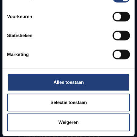
Voorkeuren
Snel naar
Statistieken
Webmail
Jobs
Lesroosters
Marketing
Bereikbaarheid
Onderzoeksgroepen
Campusfaciliteiten
Alles toestaan
Info voor
Selectie toestaan
Pers
Studenten
Personeel
Weigeren
PhD-studenten
Leerkrachten en secundaire scholen