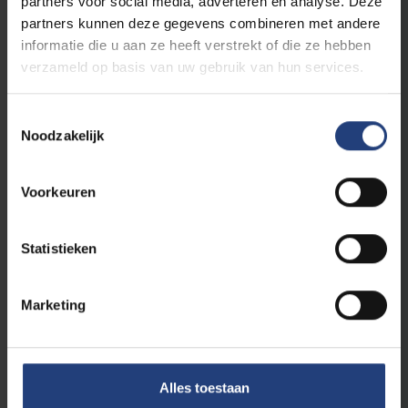
partners voor social media, adverteren en analyse. Deze
partners kunnen deze gegevens combineren met andere
Lees meer
informatie die u aan ze heeft verstrekt of die ze hebben
verzameld op basis van uw gebruik van hun services.
Toestemmingsselectie
Noodzakelijk
Voorkeuren
Statistieken
Alumni
31 mei 2024
Marketing
*Video* In gesprek met merkstrateeg
Laora Mastari
Over organisaties inclusiever doen
communiceren
Alles toestaan