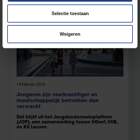
Lees meer
Selectie toestaan
Weigeren
14 februari 2024
Jongeren zijn veerkrachtiger en
maatschappelijk betrokken dan
verwacht
Dat blijkt uit het Jeugdonderzoeksplatform
(JOP), een samenwerking tussen UGent, VUB,
en KU Leuven