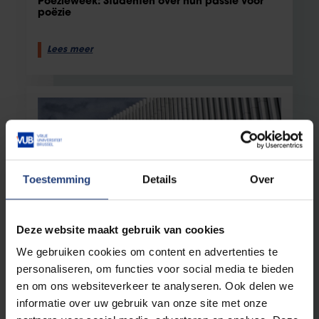
Poëzieweek: Studenten over hun passie voor
poëzie
Lees meer
Toestemming
Details
Over
Deze website maakt gebruik van cookies
Maatschappij en engagement
26 november 2024
We gebruiken cookies om content en advertenties te
“We hoeven niet langer te werken om de
personaliseren, om functies voor social media te bieden
pensioenen betaalbaar te houden”
en om ons websiteverkeer te analyseren. Ook delen we
Demograaf Patrick Deboosere gooit een steen
informatie over uw gebruik van onze site met onze
in de kikkerpoel van het pensioendebat