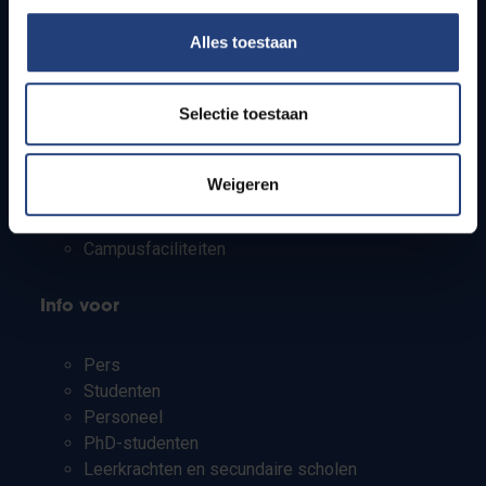
Alles toestaan
Snel naar
Selectie toestaan
Webmail
Jobs
Lesroosters
Weigeren
Bereikbaarheid
Onderzoeksgroepen
Campusfaciliteiten
Info voor
Pers
Studenten
Personeel
PhD-studenten
Leerkrachten en secundaire scholen