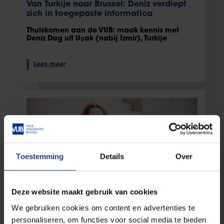
Van Turkije naar Brussel: Deniz verdiept
zich in toegepaste informatica
Thuiskomen aan de VUB: maak kennis met
Deniz Dag uit Uşak (nabij Izmir), Turkije
Lees meer
Toestemming
Details
Over
Deze website maakt gebruik van cookies
Studenten
14 november 2025
We gebruiken cookies om content en advertenties te
Van Lodosa naar Brussel: Patrisia
personaliseren, om functies voor social media te bieden
verdiept zich in