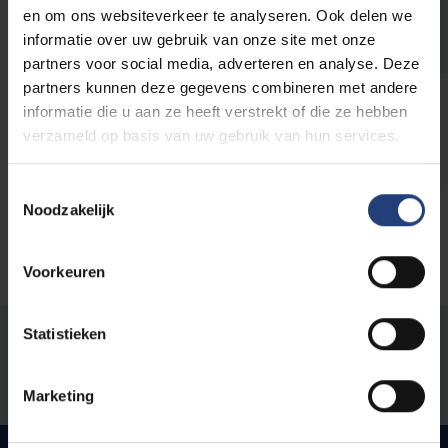
en om ons websiteverkeer te analyseren. Ook delen we
computerwetenschappen
informatie over uw gebruik van onze site met onze
Thuiskomen aan de VUB: ontmoet Patrisia
partners voor social media, adverteren en analyse. Deze
Lorena Buda Buda uit Spanje
partners kunnen deze gegevens combineren met andere
informatie die u aan ze heeft verstrekt of die ze hebben
Lees meer
verzameld op basis van uw gebruik van hun services.
Toestemmingsselectie
Noodzakelijk
Voorkeuren
Statistieken
Stond er een fout op deze pagina?
Laat het ons weten
Marketing