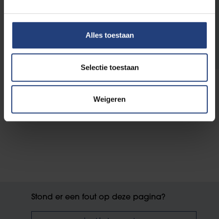
VUB onderzoekt hoe bioplastics
geproduceerd kunnen worden met een
combinatie van zeewater en
Alles toestaan
afvalstromen uit de industrie
Fundamenteel onderzoek VUB-doctorandus
Brendan Schroyen
Selectie toestaan
Lees meer
Weigeren
Stond er een fout op deze pagina?