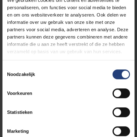
We gebruiken cookies om content en advertenties te
"In de darmen van elke mens leven zo’n
personaliseren, om functies voor social media te bieden
50 tot 150 verschillende soorten
bacterieën"
en om ons websiteverkeer te analyseren. Ook delen we
informatie over uw gebruik van onze site met onze
VUB-bio-ingenieur en doctor in de
microbiologie Doris Vandeputte wil de
partners voor social media, adverteren en analyse. Deze
volgende vijf jaar de strijd aangaan met de
partners kunnen deze gegevens combineren met andere
campylobacter-bacterie
informatie die u aan ze heeft verstrekt of die ze hebben
verzameld op basis van uw gebruik van hun services.
Lees meer
Toestemmingsselectie
Noodzakelijk
Voorkeuren
Statistieken
Marketing
Wetenschap en onderzoek
18 juni 2024