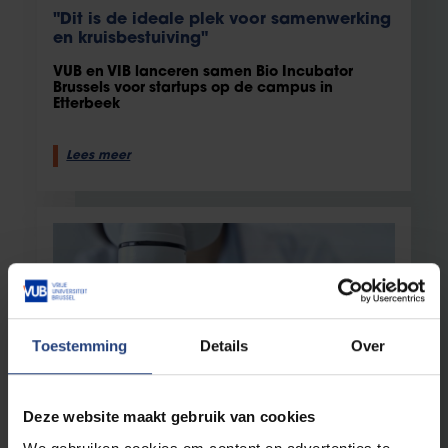
"Dit is de ideale plek voor samenwerking
en kruisbestuiving"
VUB en VIB lanceren samen Bio Incubator
Brussels voor startups op de campus in
Etterbeek
Lees meer
Toestemming
Details
Over
Deze website maakt gebruik van cookies
Gezondheid
1 oktober 2024