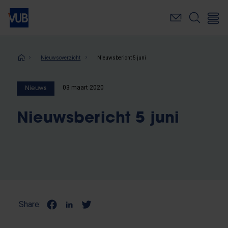
Overslaan
en
naar
de
inhoud
Kruimelpad
Nieuwsoverzicht
Nieuwsbericht 5 juni
gaan
03 maart 2020
Nieuws
Nieuwsbericht 5 juni
Share: