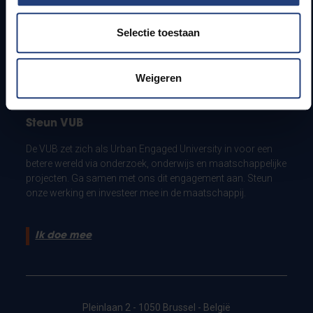
Bewaking campus in Jette
Selectie toestaan
Noodnummer campus in Etterbeek
Noodnummer campus in Jette
Weigeren
Steun VUB
De VUB zet zich als Urban Engaged University in voor een
betere wereld via onderzoek, onderwijs en maatschappelijke
projecten. Ga samen met ons dit engagement aan. Steun
onze werking en investeer mee in de maatschappij.
Ik doe mee
Pleinlaan 2 - 1050 Brussel - België