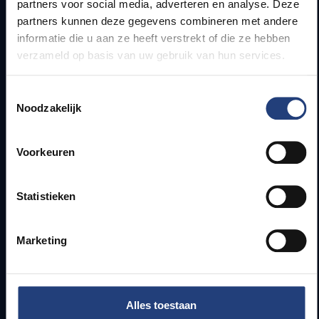
partners voor social media, adverteren en analyse. Deze
Lesroosters
partners kunnen deze gegevens combineren met andere
Bereikbaarheid
informatie die u aan ze heeft verstrekt of die ze hebben
Onderzoeksgroepen
verzameld op basis van uw gebruik van hun services.
Campusfaciliteiten
Toestemmingsselectie
Info voor
Noodzakelijk
Pers
Voorkeuren
Studenten
Personeel
PhD-studenten
Statistieken
Leerkrachten en secundaire scholen
Werkstudenten
Marketing
Internationale studenten
Bewaking en noodnummers
Alles toestaan
Bewaking campus in Etterbeek