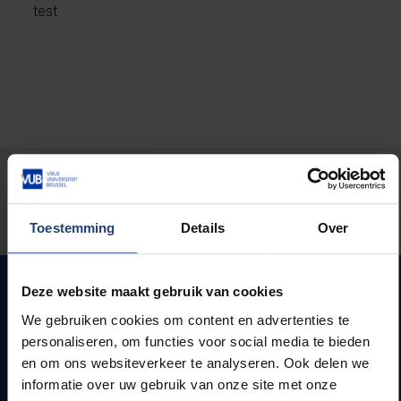
test
Stond er een fout op deze pagina?
Laat het ons weten
Toestemming
Details
Over
Deze website maakt gebruik van cookies
We gebruiken cookies om content en advertenties te
Snel naar
personaliseren, om functies voor social media te bieden
en om ons websiteverkeer te analyseren. Ook delen we
Webmail
informatie over uw gebruik van onze site met onze
Jobs