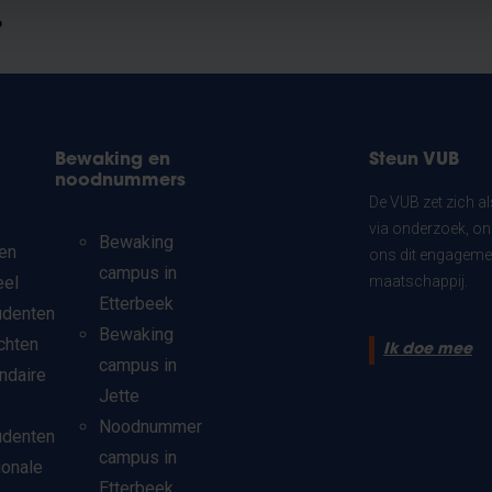
?
Bewaking en
Steun VUB
noodnummers
De VUB zet zich a
via onderzoek, on
Bewaking
en
ons dit engagemen
campus in
eel
maatschappij.
Etterbeek
udenten
Bewaking
chten
Ik doe mee
campus in
ndaire
Jette
Noodnummer
udenten
campus in
ionale
Etterbeek