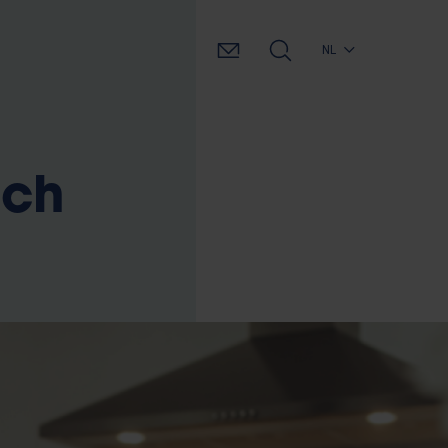
NL
ich