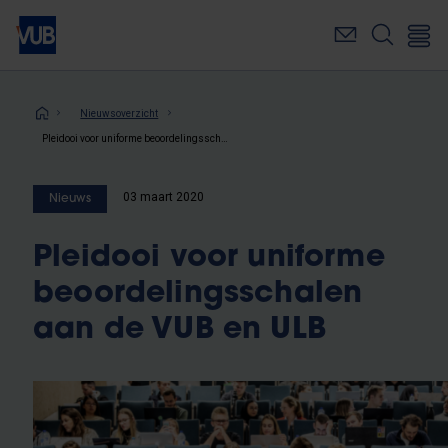
Overslaan
en
naar
de
inhoud
Kruimelpad
Nieuwsoverzicht
gaan
Pleidooi voor uniforme beoordelingsschalen aan de VUB en ULB
03 maart 2020
Nieuws
Pleidooi voor uniforme
beoordelingsschalen
aan de VUB en ULB