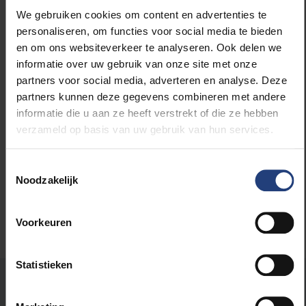
We gebruiken cookies om content en advertenties te
personaliseren, om functies voor social media te bieden
en om ons websiteverkeer te analyseren. Ook delen we
informatie over uw gebruik van onze site met onze
Lees meer over:
partners voor social media, adverteren en analyse. Deze
partners kunnen deze gegevens combineren met andere
Internationaal
informatie die u aan ze heeft verstrekt of die ze hebben
verzameld op basis van uw gebruik van hun services.
Wetenschap en onderzoek
Toestemmingsselectie
Noodzakelijk
Voorkeuren
Statistieken
Stond er een fout op deze pagina?