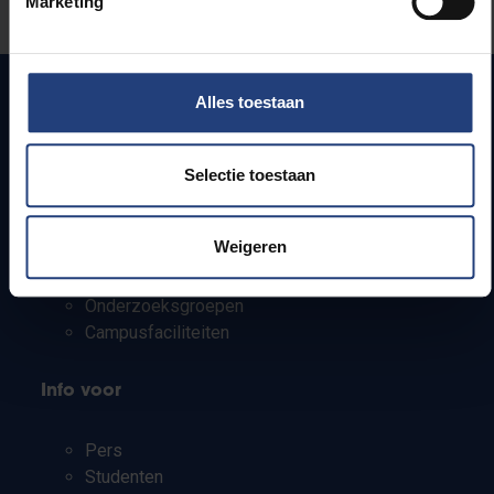
Marketing
Laat het ons weten
Alles toestaan
Snel naar
Selectie toestaan
Webmail
Jobs
Weigeren
Lesroosters
Bereikbaarheid
Onderzoeksgroepen
Campusfaciliteiten
Info voor
Pers
Studenten