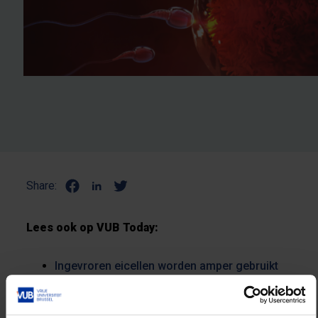
Share:
Lees ook op VUB Today:
Ingevroren eicellen worden amper gebruikt
Eicellen invriezen laatste stap naar meer
gendergelijkheid?