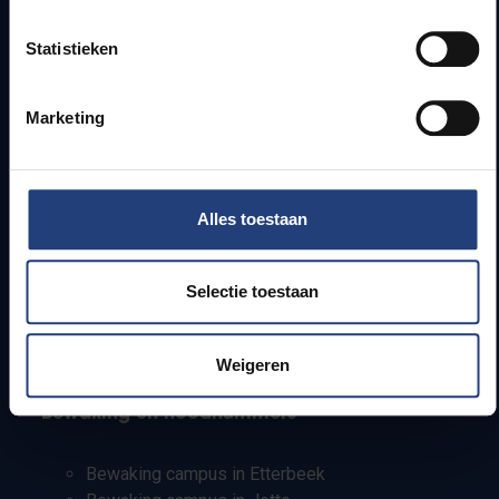
Bereikbaarheid
Onderzoeksgroepen
Statistieken
Campusfaciliteiten
Marketing
Info voor
Pers
Alles toestaan
Studenten
Personeel
PhD-studenten
Selectie toestaan
Leerkrachten en secundaire scholen
Werkstudenten
Internationale studenten
Weigeren
Bewaking en noodnummers
Bewaking campus in Etterbeek