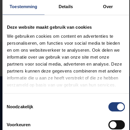
Toestemming
Details
Over
Deze website maakt gebruik van cookies
We gebruiken cookies om content en advertenties te
personaliseren, om functies voor social media te bieden
en om ons websiteverkeer te analyseren. Ook delen we
Stond er een fout op deze pagina?
informatie over uw gebruik van onze site met onze
partners voor social media, adverteren en analyse. Deze
Laat het ons weten
partners kunnen deze gegevens combineren met andere
informatie die u aan ze heeft verstrekt of die ze hebben
verzameld op basis van uw gebruik van hun services.
Snel naar
Toestemmingsselectie
Noodzakelijk
Webmail
Jobs
Voorkeuren
Lesroosters