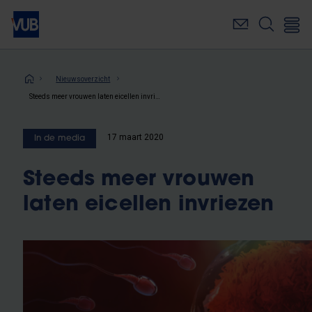
Overslaan
en
naar
de
inhoud
Kruimelpad
Nieuwsoverzicht
gaan
Steeds meer vrouwen laten eicellen invriezen
17 maart 2020
In de media
Steeds meer vrouwen
laten eicellen invriezen