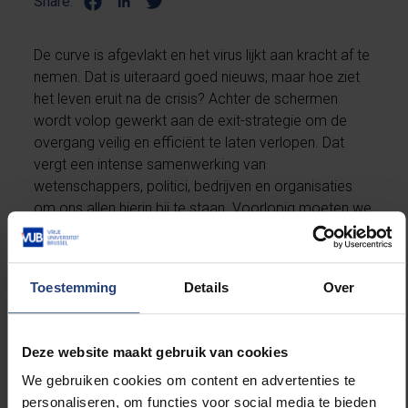
Share:
De curve is afgevlakt en het virus lijkt aan kracht af te
nemen. Dat is uiteraard goed nieuws, maar hoe ziet
het leven eruit na de crisis? Achter de schermen
wordt volop gewerkt aan de exit-strategie om de
overgang veilig en efficiënt te laten verlopen. Dat
vergt een intense samenwerking van
wetenschappers, politici, bedrijven en organisaties
om ons allen hierin bij te staan. Voorlopig moeten we
nog even geduld uitoefenen en in ons kot blijven. De
vele solidariteitsacties maakt het leven in quarantaine
alvast wat dragelijker. Sarah Dury, professor
Toestemming
Details
Over
agogische wetenschappen
aan de VUB, boog zich
de afgelopen weken over de solidariteitsbewegingen
in deze uitzonderlijke tijden. Bekijk de video op
Deze website maakt gebruik van cookies
knack.be.
We gebruiken cookies om content en advertenties te
personaliseren, om functies voor social media te bieden