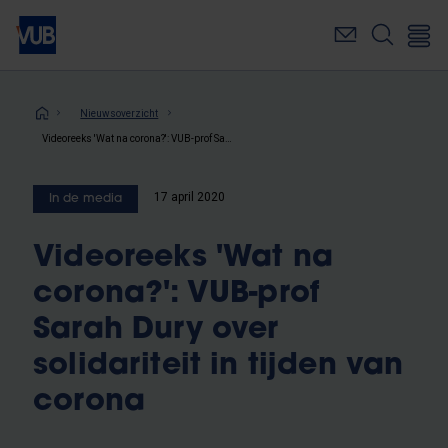
Overslaan
en
naar
de
inhoud
Kruimelpad
Nieuwsoverzicht
gaan
Videoreeks 'Wat na corona?': VUB-prof Sarah Dury over solidariteit in tijden van corona
17 april 2020
In de media
Videoreeks 'Wat na
corona?': VUB-prof
Sarah Dury over
solidariteit in tijden van
corona