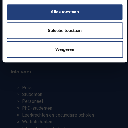
Snel naar
Alles toestaan
Webmail
Jobs
Selectie toestaan
Lesroosters
Bereikbaarheid
Weigeren
Onderzoeksgroepen
Campusfaciliteiten
Info voor
Pers
Studenten
Personeel
PhD-studenten
Leerkrachten en secundaire scholen
Werkstudenten