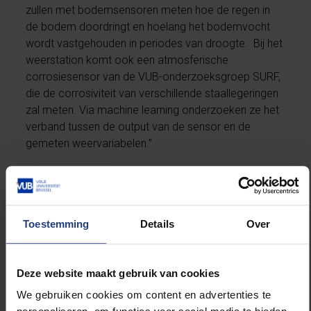
zullen met bodemsensoren meten hoe de regen in
de bodem doordringt en hoelang het bodemvocht
wordt vastgehouden in periodes van droogte. ​ Bij het
weerstation komt ook een atmosferische
corrosiesensor van de VUB-onderzoeksgroep SURF,
die de corrosiviteit van verschillende staallegeringen
zal meten. Via machine learning onderzoeken ze het
verband tussen de output van de sensor en de
gemeten weervariabelen.”
Het weerstation is al enkele weken operationeel, en
wordt binnenkort uitgerust met extra sensoren. ​
Iedereen kan online de weergegevens raadplegen
Toestemming
Details
Over
via het
VLINDER-dashboard
dat door de UGent
beheerd wordt.
Deze website maakt gebruik van cookies
“Er staan vandaag vier VLINDER-weerstations op het
We gebruiken cookies om content en advertenties te
Brusselse grondgebied”; weet De Cruz. “De bedoeling