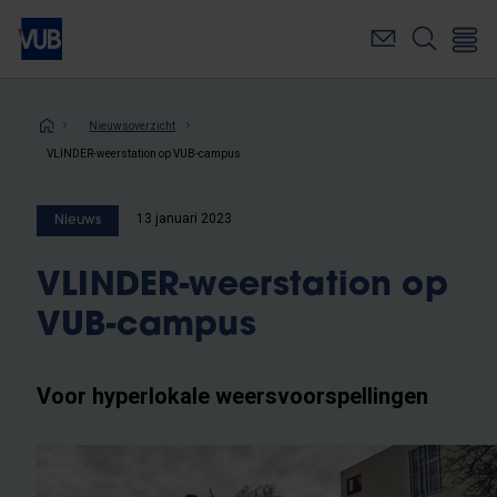
Overslaan
en
naar
de
inhoud
Kruimelpad
Nieuwsoverzicht
gaan
VLINDER-weerstation op VUB-campus
13 januari 2023
Nieuws
VLINDER-weerstation op
VUB-campus
Voor hyperlokale weersvoorspellingen