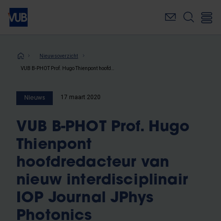
Overslaan
en
naar
de
inhoud
Kruimelpad
Nieuwsoverzicht
gaan
VUB B-PHOT Prof. Hugo Thienpont hoofdredacteur van nieuw interdisciplinair IOP Journal JPhys Photonics
17 maart 2020
Nieuws
VUB B-PHOT Prof. Hugo
Thienpont
hoofdredacteur van
nieuw interdisciplinair
IOP Journal JPhys
Photonics