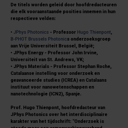
De titels worden geleid door hoofdredacteuren
die elk vooraanstaande posities innemen in hun
respectieve velden:
•
JPhys Photonics
- Professor
Hugo Thienpont
,
B-PHOT Brussels Photonic
s onderzoeksgroep
aan Vrije Universiteit Brussel, België;
• JPhys Energy - Professor John Irvine,
Universiteit van St. Andrews, VK;
• JPhys Materials - Professor Stephan Roche,
Catalaanse instelling voor onderzoek en
geavanceerde studies (ICREA) en Catalaans
instituut voor nanowetenschappen en
nanotechnologie (ICN2), Spanje.
Prof. Hugo Thienpont, hoofdredacteur van
JPhys Photonics over het interdisciplinaire
karakter van het tijdschrift: "Onderzoek is