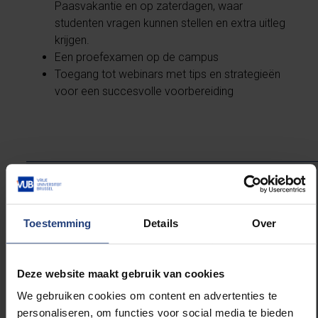
Paasvakantie en op zaterdagen, waar
studenten vragen kunnen stellen en extra uitleg
krijgen.
Een proefexamen op de campus
Toegang tot webinars met tips en strategieën
voor een succesvolle voorbereiding
Koen Putman, decaan van de
Faculteit Geneeskunde en
Farmacie: "Het VUB-
Toestemming
Details
Over
Voorbereidingspakket werd
ontwikkeld door een team van
ervaren lesgevers met expertise in
Deze website maakt gebruik van cookies
zowel secundair als universitair
onderwijs. Dat zorgt ervoor dat
We gebruiken cookies om content en advertenties te
leerlingen op een vlotte en
personaliseren, om functies voor social media te bieden