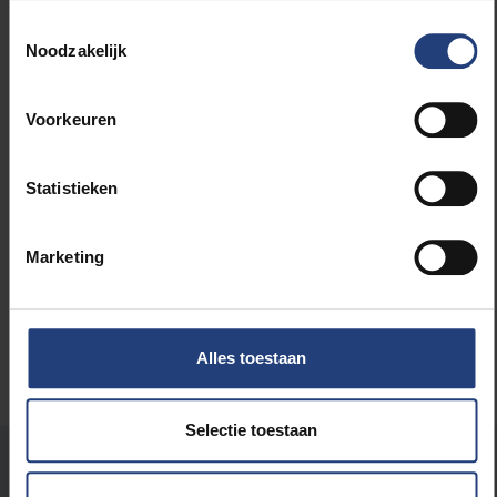
stellen.
Toestemmingsselectie
Noodzakelijk
Voorkeuren
Statistieken
Lees meer over:
Maatschappij en engagement
Marketing
Alles toestaan
Selectie toestaan
Stond er een fout op deze pagina?