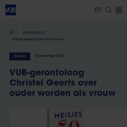
Overslaan
en
naar
de
inhoud
Kruimelpad
Nieuwsoverzicht
gaan
VUB-gerontoloog Christel Geerts over ouder worden als vrouw
24 november 2020
Nieuws
VUB-gerontoloog
Christel Geerts over
ouder worden als vrouw