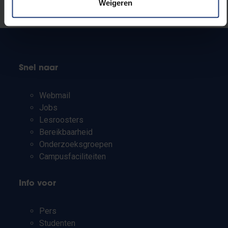
Weigeren
Laat het ons weten
Snel naar
Webmail
Jobs
Lesroosters
Bereikbaarheid
Onderzoeksgroepen
Campusfaciliteiten
Info voor
Pers
Studenten