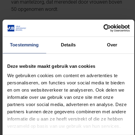
van mantelzorg, dat merendeel door vrouwen boven
50 opgenomen wordt.
“Vrouwen zijn met een lager inkomen en minder
pensioenrechten kwetsbaarder dan hun mannelijke
leeftijdsgenoten. Ze leven langer, maar zijn daarom
Toestemming
Details
Over
niet gezonder. Ze combineren de zorg voor
kleinkinderen en voor hulpbehoevende ouders, terwijl
de jongsten onder hen zelf nog aan het werk zijn.
Deze website maakt gebruik van cookies
Maar er zijn ook nog andere zaken, zoals de plaats
We gebruiken cookies om content en advertenties te
van oudere vrouwen in de huidige maatschappij, seks
personaliseren, om functies voor social media te bieden
op latere leeftijd, de menopauze, eenzaamheid,
en om ons websiteverkeer te analyseren. Ook delen we
geneeskundige zorg op maat, enz. We gaan in het
informatie over uw gebruik van onze site met onze
boek alvast de taboes niet uit de weg”, zegt prof.
partners voor social media, adverteren en analyse. Deze
Geerts.
partners kunnen deze gegevens combineren met andere
informatie die u aan ze heeft verstrekt of die ze hebben
De première van het boek ging gepaard met
verzameld op basis van uw gebruik van hun services.
een live chat waarin iedereen vragen kon