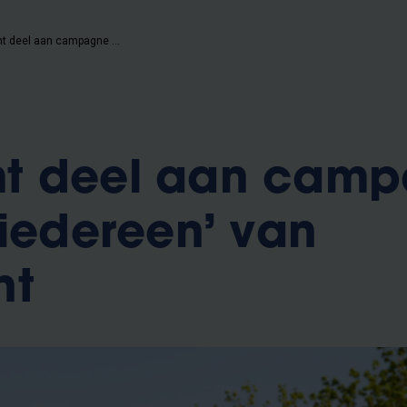
VUB neemt deel aan campagne ‘Bos voor iedereen’ van Natuurpunt
t deel aan cam
 iedereen’ van
nt