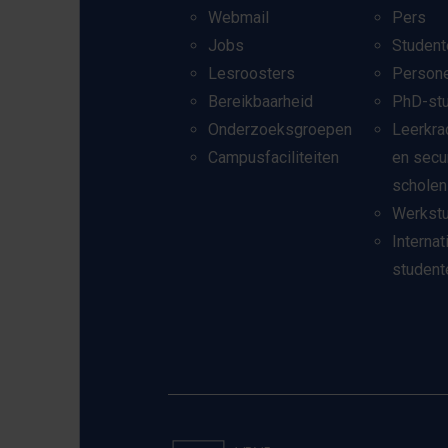
Webmail
Pers
Jobs
Student
Lesroosters
Person
Bereikbaarheid
PhD-st
Onderzoeksgroepen
Leerkra
Campusfaciliteiten
en secu
scholen
Werkst
Internat
student