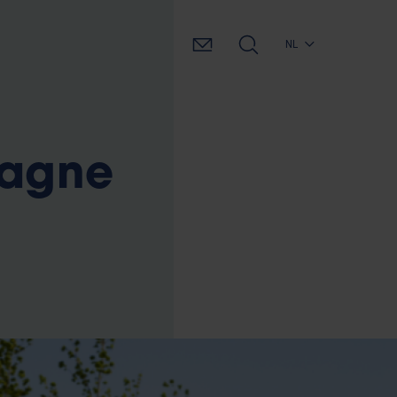
NL
pagne