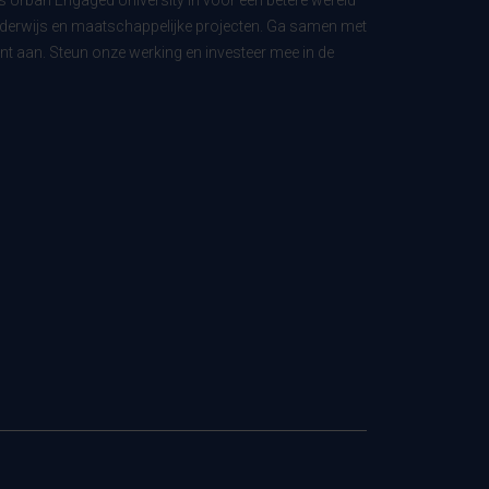
ls Urban Engaged University in voor een betere wereld
derwijs en maatschappelijke projecten. Ga samen met
t aan. Steun onze werking en investeer mee in de