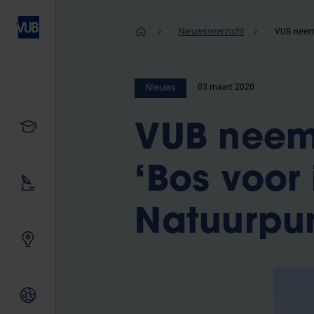
Overslaan
en
Kruimelpad
Nieuwsoverzicht
naar
de
inhoud
03 maart 2020
Nieuws
gaan
Studeren
VUB neem
‘Bos voor
Ons onderzoek
Natuurpu
Samen innoveren
Internationale relaties