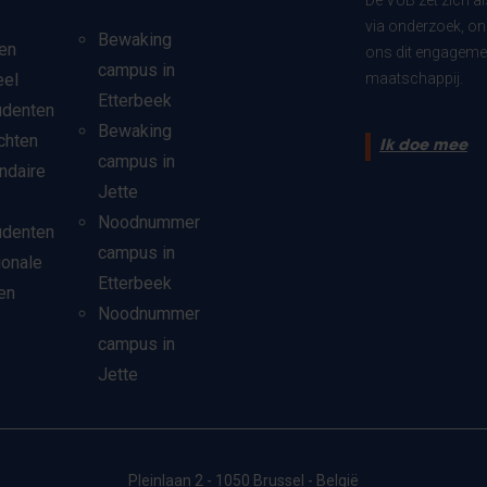
De VUB zet zich a
via onderzoek, on
Bewaking
en
ons dit engagemen
campus in
eel
maatschappij.
Etterbeek
udenten
Bewaking
chten
Ik doe mee
campus in
ndaire
Jette
Noodnummer
udenten
campus in
ionale
Etterbeek
en
Noodnummer
campus in
Jette
Pleinlaan 2 - 1050 Brussel - België