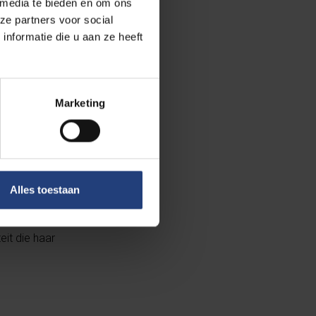
 media te bieden en om ons
ze partners voor social
nformatie die u aan ze heeft
de VUB
het voortouw.
rschillende
Marketing
drijfsvoering
structuur.
Alles toestaan
omen
el restafval
eit die haar