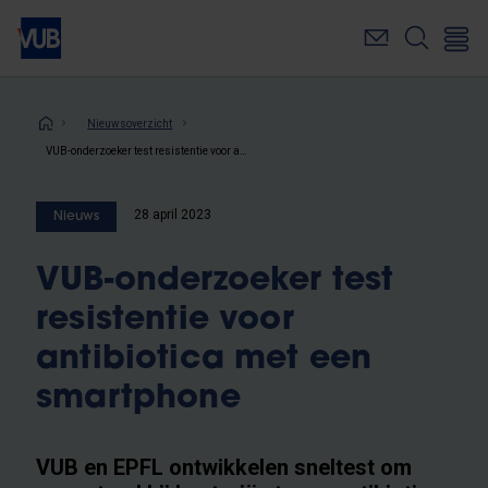
Overslaan
en
naar
de
inhoud
Kruimelpad
Nieuwsoverzicht
gaan
VUB-onderzoeker test resistentie voor antibiotica met een smartphone
28 april 2023
Nieuws
VUB-onderzoeker test
resistentie voor
antibiotica met een
smartphone
VUB en EPFL ontwikkelen sneltest om