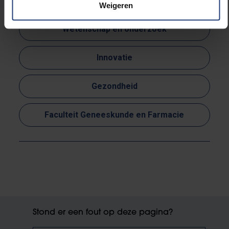
Lees meer over:
Weigeren
Wetenschap en onderzoek
Innovatie
Gezondheid
Faculteit Geneeskunde en Farmacie
Stond er een fout op deze pagina?