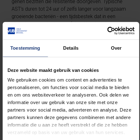
genen bezitten die resistentie doorgeven. Typische
AST's duren tot 24 uur of zelfs langer voor langzaam
groeiende bacteriën - een tijdsbestek dat in een
klinische omgeving leven of dood kan betekenen.
“Ondertussen zijn er wel snellere AST’s ontwikkeld
maar die zijn toch vaak complex en duur”, zegt
Willaert. “Onze techniek laat toe om het effect van
Toestemming
Details
Over
antibiotica op bacteriën te testen met een
eenvoudige microscoop en camera. Als camera kan
zelfs een mobiele telefoon gebruikt worden, omdat
Deze website maakt gebruik van cookies
de kwaliteit van de camera van een smartphone ruim
We gebruiken cookies om content en advertenties te
voldoende is om de nodige filmpjes op te nemen.”
personaliseren, om functies voor social media te bieden
en om ons websiteverkeer te analyseren. Ook delen we
“Onze nieuwe methode zal van pas komen om een
informatie over uw gebruik van onze site met onze
volgende microbiële pandemie te voorkomen”, zegt
partners voor social media, adverteren en analyse. Deze
Willaert. Antibiotica-resistentie ontstaat wanneer
partners kunnen deze gegevens combineren met andere
bacteriën het vermogen ontwikkelen om de
informatie die u aan ze heeft verstrekt of die ze hebben
geneesmiddelen die bedoeld zijn om hen te doden,
verzameld op basis van uw gebruik van hun services.
te verslaan. De resistentie van bacteriën tegen