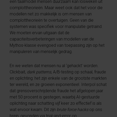
een taalmodel mensen duurzaam kan losweken uit
complottheorieën. Maar weet ook dat het voor die
modellen net zo makkelijk is om mensen van
complottheorieën te overtuigen. Geen van die
systemen was specifiek voor manipulatie getraind.
We moeten ervan uitgaan dat de
capaciteitsverbeteringen van modellen van de
Mythos-klasse evengoed van toepassing zijn op het
manipuleren van menselijk gedrag.
En we weten dat mensen nu al ‘gehackt’ worden.
Clickbait,
dark patterns
, A/B-testing op schaal, fraude
en oplichting: het zijn enkele van de grootste markten
ter wereld, en ze groeien exponentieel. Interpol schat
dat grensoverschrijdende fraude het afgelopen jaar
met 50 procent is gestegen, waarbij AI-gestuurde
oplichting naar schatting vijf keer zo effectief is als
wat ervoor kwam. Dit zijn
brute force hacks
op ons
brein, gevonden via trial-and-error op