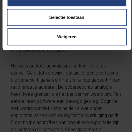
met angst en woede over bepaalde onderwerpen
vermindert hun tijd en energie om andere
onderwerpen te verwerken. Dat wordt al ingezet om
Selectie toestaan
zowel de aandacht van individuen als die van de
nieuwsindustrie te sturen in de richting van
polariserende onderwerpen; vaak dezelfde paar
Weigeren
thema’s, zo vaak herhaald als het collectieve
informatiesysteem toelaat.
Het gevaarlijkste aanvalstype herken je niet als
aanval. Geld dat verdwijnt, dat zie je. Een overtuiging
die verschuift, genereert – als er al iets gebeurt – een
rationalisatie achteraf. De cybersecurity-analogie
heeft twee grenzen die het benoemen waard zijn. Ten
eerste heeft software een beoogd gedrag. Cognitie
niet, waardoor niet kristalhelder is wat onder
exploitatie valt en wat als legitieme overtuiging geldt.
Erger nog: slachtoffers van cognitieve exploitatie zijn
de laatsten die het weten. Cybergevaren zijn