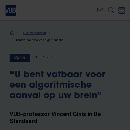
Overslaan
en
naar
de
inhoud
Kruimelpad
Nieuwsoverzicht
gaan
“U bent vatbaar voor een algoritmische aanval op uw brein”
01 juni 2026
Opinie
“U bent vatbaar voor
een algoritmische
aanval op uw brein”
VUB-professor Vincent Ginis in De
Standaard