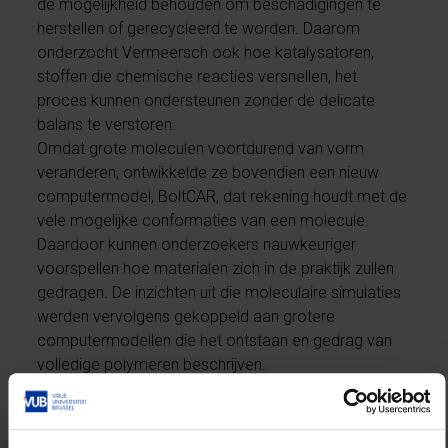
de mogelijkheid behouden om beschadigingen te
herstellen of gerecycleerd te worden. Daarom
onderzocht Vermeersch ook hoe katalysatoren,
stoffen die chemische reacties versnellen, het
proces kunnen ondersteunen zonder de delicate
balans te verstoren.
Omdat grote moleculen voortdurend van vorm
veranderen, ontwikkelde ze bovendien een nieuw
computermodel, BoltCAR, dat rekening houdt met de
vele mogelijke conformaties van een molecule.
Daardoor kunnen onderzoekers nauwkeuriger
voorspellen hoe materialen zich in de praktijk zullen
gedragen. De inzichten uit die moleculaire simulaties
werden vervolgens gekoppeld aan grotere
computermodellen die het ontstaan en gedrag van
volledige polymeren beschrijven.
Laboratoriumexperimenten bevestigden daarbij de
voorspellingen van de modellen.