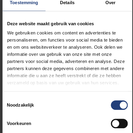
Toestemming
Details
Over
Opmerkelijk is dat het doctoraat niet alleen focust op
de wetenschappelijke haalbaarheid van nieuwe
materialen, maar ook op hun maatschappelijke
Deze website maakt gebruik van cookies
impact. Vermeersch ontwikkelde een kader
We gebruiken cookies om content en advertenties te
waarmee onderzoekers al in een vroeg stadium
personaliseren, om functies voor social media te bieden
kunnen nagaan of nieuwe materiaalconcepten niet
en om ons websiteverkeer te analyseren. Ook delen we
alleen technisch werken, maar ook ecologisch en
informatie over uw gebruik van onze site met onze
sociaal verantwoord zijn. "De vraag is niet langer
partners voor social media, adverteren en analyse. Deze
alleen of we een nieuw materiaal kunnen maken",
partners kunnen deze gegevens combineren met andere
zegt ze. "We moeten ook nadenken over de
informatie die u aan ze heeft verstrekt of die ze hebben
gevolgen ervan voor mens, milieu en maatschappij.
verzameld op basis van uw gebruik van hun services.
Duurzaamheid moet van bij het begin deel uitmaken
van het ontwerpproces."
Toestemmingsselectie
Noodzakelijk
Titel doctoraat:
Breaking Down the Building Blocks:
Computational Exploration of Sustainable Covalent
Adaptable Networks Based on Diels-Alder
Voorkeuren
Chemistry