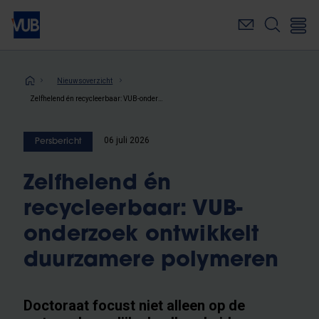
Overslaan
en
naar
de
inhoud
Kruimelpad
Nieuwsoverzicht
gaan
Zelfhelend én recycleerbaar: VUB-onderzoek ontwikkelt duurzamere polymeren
06 juli 2026
Persbericht
Zelfhelend én
recycleerbaar: VUB-
onderzoek ontwikkelt
duurzamere polymeren
Doctoraat focust niet alleen op de