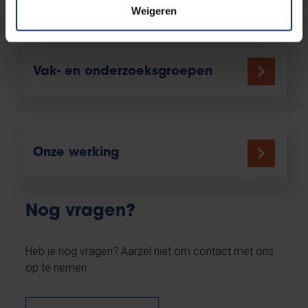
Weigeren
Vak- en onderzoeksgroepen
Onze werking
Nog vragen?
Heb je nog vragen? Aarzel niet om contact met ons
op te nemen.