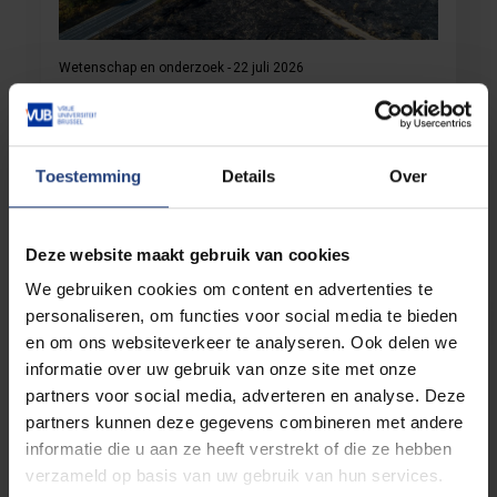
Wetenschap en onderzoek
22 juli 2026
Klimaatverandering zet Europese
transportinfrastructuur onder druk
Onderzoek van de VUB toont aan dat de risico's
Toestemming
Details
Over
voor het Europese transportnetwerk de
komende decennia sterk toenemen
Deze website maakt gebruik van cookies
Lees meer
We gebruiken cookies om content en advertenties te
personaliseren, om functies voor social media te bieden
en om ons websiteverkeer te analyseren. Ook delen we
informatie over uw gebruik van onze site met onze
partners voor social media, adverteren en analyse. Deze
partners kunnen deze gegevens combineren met andere
informatie die u aan ze heeft verstrekt of die ze hebben
verzameld op basis van uw gebruik van hun services.