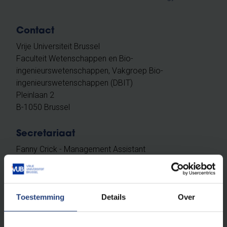
Contact
Vrije Universiteit Brussel
Faculteit Wetenschappen en Bio-
ingenieurswetenschappen, Vakgroep Bio-
ingenieurswetenschappen (DBIT)
Pleinlaan 2
B-1050 Brussel
Secretariaat
Fanny Crick - Management Assistant
Vakgroep Bio-ingenieurswetenschappen (DBIT)
Onderzoeksgroep Industriële Microbiologie en
Voedingsbiotechnologie (IMDO)
Toestemming
Details
Over
[L] G7.409
[T] +32 (0)2 629 32 45