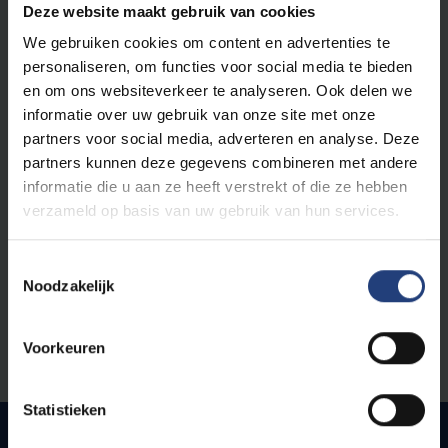
Deze website maakt gebruik van cookies
[F] +32 (0)2 629 27 20
We gebruiken cookies om content en advertenties te
[E]
Fanny.Crick@vub.be
personaliseren, om functies voor social media te bieden
en om ons websiteverkeer te analyseren. Ook delen we
Aanwezig op campus op maandag, woensdag en
informatie over uw gebruik van onze site met onze
vrijdagvoormiddag.
partners voor social media, adverteren en analyse. Deze
Afwezig op dinsdag en donderdag.
partners kunnen deze gegevens combineren met andere
informatie die u aan ze heeft verstrekt of die ze hebben
Opleidingsraadvoorzitters
verzameld op basis van uw gebruik van hun services.
Bachelor of Science in de Bio-
ingenieurswetenschappen: Frédéric Leroy
Toestemmingsselectie
Master of Science in de Bio-
Noodzakelijk
ingenieurswetenschappen: Frédéric Leroy
Master of Science in Molecular Biology: Geert
Voorkeuren
Angenon
Statistieken
Vakgroep Biologie