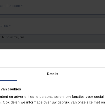
Familienaam
*
Adres
*
at, huisnummer, bus.
Postcode
*
Gemeente/stad
*
Details
and *
 van cookies
ent en advertenties te personaliseren, om functies voor social
. Ook delen we informatie over uw gebruik van onze site met on