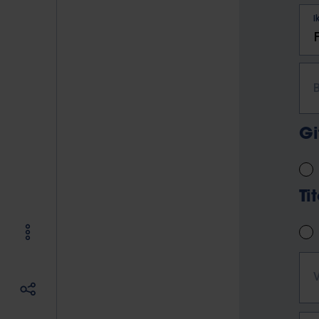
I
Gi
Ti