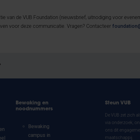
tie van de VUB Foundation (nieuwsbrief, uitnodiging voor evenem
rijven voor deze communicatie. Vragen? Contacteer
foundation
?
Bewaking en
Steun VUB
noodnummers
De VUB zet zich a
via onderzoek, on
Bewaking
en
ons dit engagemen
campus in
eel
maatschappij.