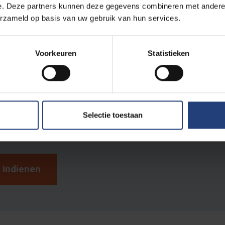
e. Deze partners kunnen deze gegevens combineren met andere i
E-mailadres
*
erzameld op basis van uw gebruik van hun services.
Telefoonnummer
Voorkeuren
Statistieken
latie tot de VUB
Alumnus/a
Ouder van een student
Selectie toestaan
Medewerker
Sympathisant
Student