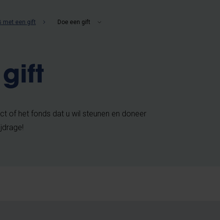
 met een gift
Doe een gift
gift
ect of het fonds dat u wil steunen en doneer
jdrage!