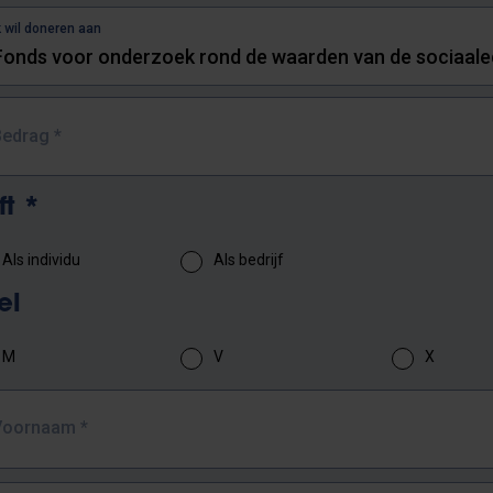
k wil doneren aan
Bedrag
*
ft
*
Als individu
Als bedrijf
tel
M
V
X
Voornaam
*