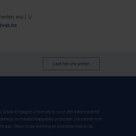
enten, enz.). U
@vub.be
Laat het ons weten
ls Urban Engaged University in voor een betere wereld
derwijs en maatschappelijke projecten. Ga samen met
t aan. Steun onze werking en investeer mee in de