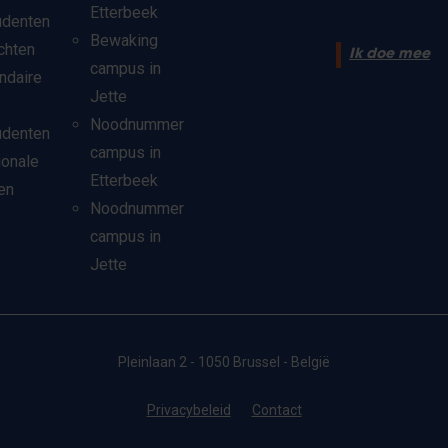
Etterbeek
udenten
Bewaking
chten
Ik doe mee
campus in
ndaire
Jette
Noodnummer
udenten
campus in
ionale
Etterbeek
en
Noodnummer
campus in
Jette
Pleinlaan 2 - 1050 Brussel - België
Privacybeleid
Contact